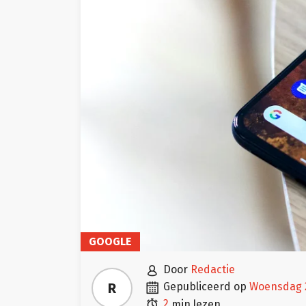
GOOGLE

door
Redactie

R
gepubliceerd op
woensdag 

2
min lezen