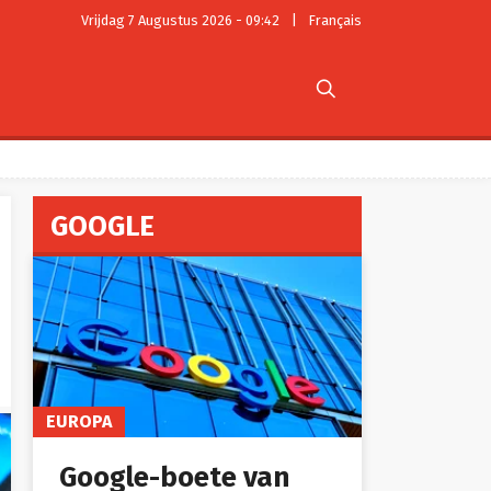
Vrijdag 7 Augustus 2026 - 09:42
|
Français

GOOGLE
EUROPA
Google-boete van