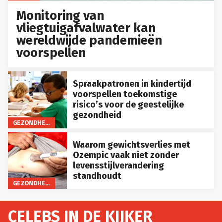
Monitoring van
vliegtuigafvalwater kan
wereldwijde pandemieën
voorspellen
Spraakpatronen in kindertijd
voorspellen toekomstige
risico’s voor de geestelijke
gezondheid
GEZONDHEID
Waarom gewichtsverlies met
Ozempic vaak niet zonder
levensstijlverandering
standhoudt
GEZONDHEID
CELEBS IN DE KIJKER