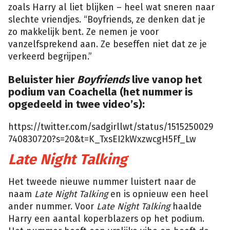
zoals Harry al liet blijken – heel wat sneren naar
slechte vriendjes. “Boyfriends, ze denken dat je
zo makkelijk bent. Ze nemen je voor
vanzelfsprekend aan. Ze beseffen niet dat ze je
verkeerd begrijpen.”
Beluister hier
Boyfriends
live vanop het
podium van Coachella (het nummer is
opgedeeld in twee video’s):
https://twitter.com/sadgirllwt/status/1515250029
740830720?s=20&t=K_TxsEI2kWxzwcgH5Ff_Lw
Late Night Talking
Het tweede nieuwe nummer luistert naar de
naam
Late Night Talking
en is opnieuw een heel
ander nummer. Voor
Late Night Talking
haalde
Harry een aantal koperblazers op het podium.