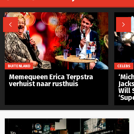


BUITENLAND
CELEBS
Memequeen Erica Terpstra
‘Mich
verhuist naar rusthuis
Jack
Will 
‘Sup