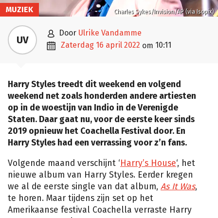
MUZIEK
Charles Sykes/Invision/AP (via Isopix)

door
Ulrike Vandamme
UV

zaterdag 16 april 2022
10:11
om
Harry Styles treedt dit weekend en volgend
weekend net zoals honderden andere artiesten
op in de woestijn van Indio in de Verenigde
Staten. Daar gaat nu, voor de eerste keer sinds
2019 opnieuw het Coachella Festival door. En
Harry Styles had een verrassing voor z’n fans.
Volgende maand verschijnt ‘
Harry’s House
‘, het
nieuwe album van Harry Styles. Eerder kregen
we al de eerste single van dat album,
As It Was
,
te horen. Maar tijdens zijn set op het
Amerikaanse festival Coachella verraste Harry