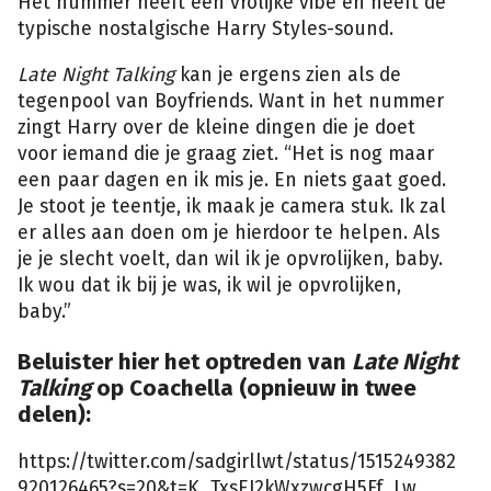
Het nummer heeft een vrolijke vibe en heeft de
typische nostalgische Harry Styles-sound.
Late Night Talking
kan je ergens zien als de
tegenpool van Boyfriends. Want in het nummer
zingt Harry over de kleine dingen die je doet
voor iemand die je graag ziet. “Het is nog maar
een paar dagen en ik mis je. En niets gaat goed.
Je stoot je teentje, ik maak je camera stuk. Ik zal
er alles aan doen om je hierdoor te helpen. Als
je je slecht voelt, dan wil ik je opvrolijken, baby.
Ik wou dat ik bij je was, ik wil je opvrolijken,
baby.”
Beluister hier het optreden van
Late Night
Talking
op Coachella (opnieuw in twee
delen):
https://twitter.com/sadgirllwt/status/1515249382
920126465?s=20&t=K_TxsEI2kWxzwcgH5Ff_Lw