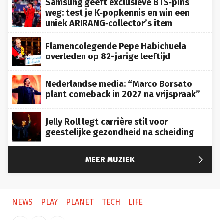
weg: test je K‑popkennis en win een
uniek ARIRANG‑collector’s item
Flamencolegende Pepe Habichuela
overleden op 82-jarige leeftijd
Nederlandse media: “Marco Borsato
plant comeback in 2027 na vrijspraak”
Jelly Roll legt carrière stil voor
geestelijke gezondheid na scheiding

MEER MUZIEK
NEWS
PLAY
PLANET
TECH
LIFE