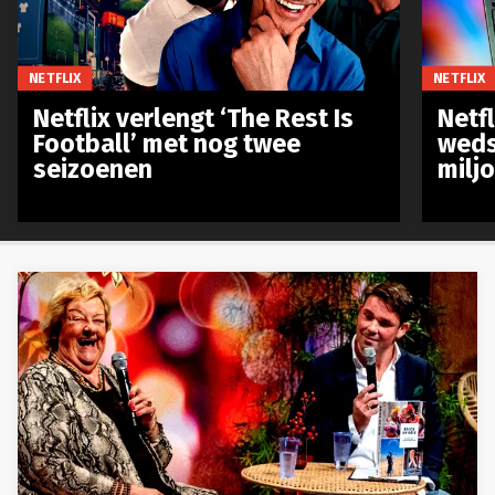
NETFLIX
NETFLIX
Netflix verlengt ‘The Rest Is
Netf
Football’ met nog twee
weds
seizoenen
milj