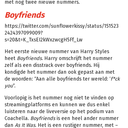
met nog twee nieuwe nummers.
Boyfriends
https://twitter.com/sunfIowerkissy/status/151523
2424397099009?
s=20&t=K_TxsEI2kWxzwcgH5Ff_Lw
Het eerste nieuwe nummer van Harry Styles
heet
Boyfriends
. Harry omschrijft het nummer
zelf als een disstrack over boyfriends. Hij
kondigde het nummer dan ook gepast aan met
de woorden: “Aan alle boyfriends ter wereld: ‘
f*ck
you
“.
Voorlopig is het nummer nog niet te vinden op
streamingplatforms en kunnen we dus enkel
luisteren naar de liveversie op het podium van
Coachella.
Boyfriends
is een heel ander nummer
dan
As It Was
. Het is een rustiger nummer, met –