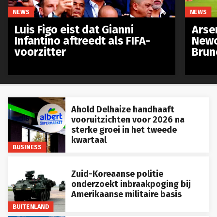
NEWS
NEWS
Luis Figo eist dat Gianni
Arse
Infantino aftreedt als FIFA-
Newc
voorzitter
Brun
Ahold Delhaize handhaaft
vooruitzichten voor 2026 na
sterke groei in het tweede
kwartaal
BUSINESS
Zuid-Koreaanse politie
onderzoekt inbraakpoging bij
Amerikaanse militaire basis
BUITENLAND