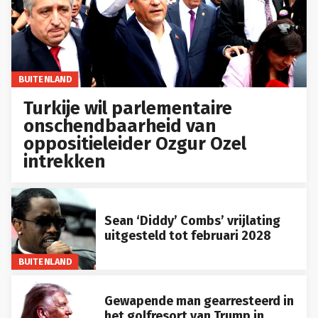
BUITENLAND
Turkije wil parlementaire
onschendbaarheid van
oppositieleider Ozgur Ozel
intrekken
Sean ‘Diddy’ Combs’ vrijlating
uitgesteld tot februari 2028
BUITENLAND
Gewapende man gearresteerd in
het golfresort van Trump in