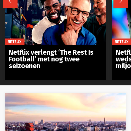


NETFLIX
NETFLIX
Netflix verlengt ‘The Rest Is
Netf
Football’ met nog twee
weds
seizoenen
milj