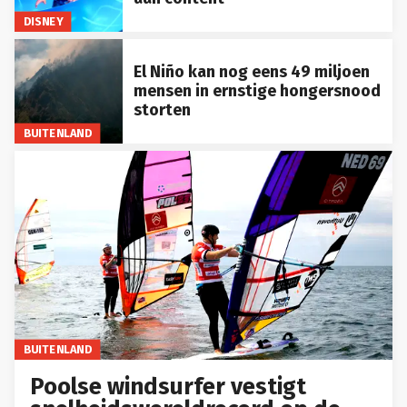
DISNEY
El Niño kan nog eens 49 miljoen
mensen in ernstige hongersnood
storten
BUITENLAND
BUITENLAND
Poolse windsurfer vestigt