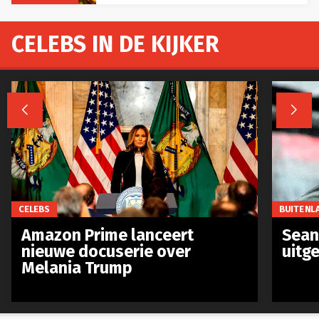
CELEBS IN DE KIJKER


CELEBS
BUITENL
Amazon Prime lanceert
Sean 
nieuwe docuserie over
uitg
Melania Trump