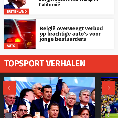
Californië
BUITENLAND
België overweegt verbod
op krachtige auto’s voor
jonge bestuurders
AUTO
TOPSPORT VERHALEN

