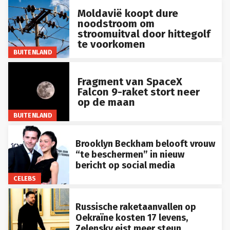
Moldavië koopt dure
noodstroom om
stroomuitval door hittegolf
te voorkomen
BUITENLAND
Fragment van SpaceX
Falcon 9-raket stort neer
op de maan
BUITENLAND
Brooklyn Beckham belooft vrouw
“te beschermen” in nieuw
bericht op social media
CELEBS
Russische raketaanvallen op
Oekraïne kosten 17 levens,
Zelensky eist meer steun