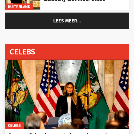
BUITENLAND
LEES MEER...
CELEBS
CELEBS
Amazon Prime lanceert nieuwe docuserie over