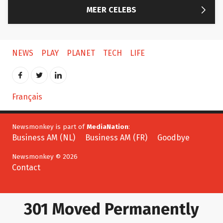

MEER CELEBS
NEWS
PLAY
PLANET
TECH
LIFE
Français
Newsmonkey is part of
MediaNation
:
Business AM (NL)
Business AM (FR)
Goodbye
Newsmonkey © 2026
Contact
301 Moved Permanently