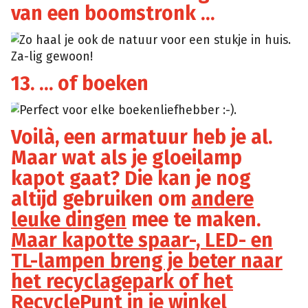
van een boomstronk …
Zo haal je ook de natuur voor een stukje in huis.
Shelterness
Za-lig gewoon!
13. … of boeken
Perfect voor elke boekenliefhebber :-).
hgtvhome
Voilà, een armatuur heb je al.
Maar wat als je gloeilamp
kapot gaat? Die kan je nog
altijd gebruiken om
andere
leuke dingen
mee te maken.
Maar kapotte spaar-, LED- en
TL-lampen breng je beter naar
het recyclagepark of het
RecyclePunt in je winkel