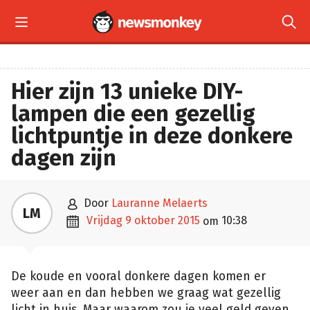


Hier zijn 13 unieke DIY-
lampen die een gezellig
lichtpuntje in deze donkere
dagen zijn

door
Lauranne Melaerts
LM

vrijdag 9 oktober 2015
10:38
om
De koude en vooral donkere dagen komen er
weer aan en dan hebben we graag wat gezellig
licht in huis. Maar waarom zou je veel geld geven