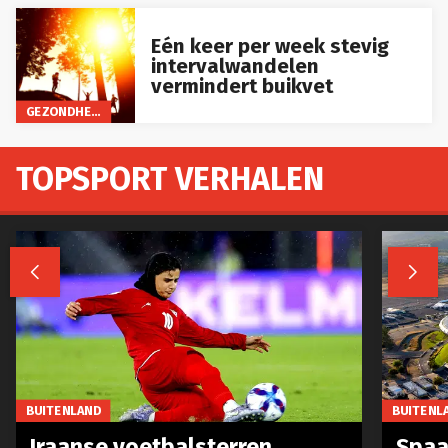
Eén keer per week stevig
intervalwandelen
vermindert buikvet
GEZONDHEID
TOPSPORT VERHALEN


BUITENLAND
BUITENL
Iraanse voetbalsterren
Spaa