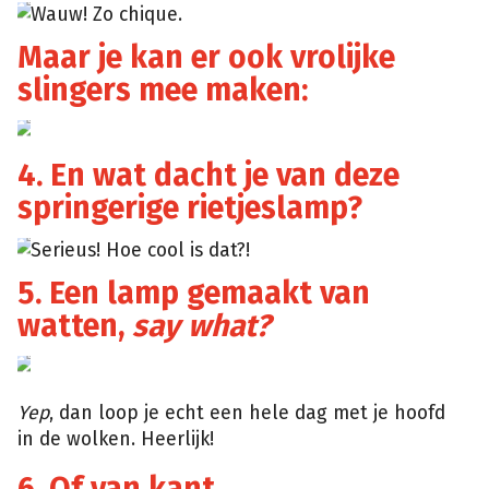
Design
Wauw! Zo chique.
Sponge
Maar je kan er ook vrolijke
slingers mee maken:
Kate
4. En wat dacht je van deze
springerige rietjeslamp?
Design
Serieus! Hoe cool is dat?!
Sponge
5. Een lamp gemaakt van
watten,
say what?
FabArtDIY
Yep
, dan loop je echt een hele dag met je hoofd
in de wolken. Heerlijk!
6. Of van kant