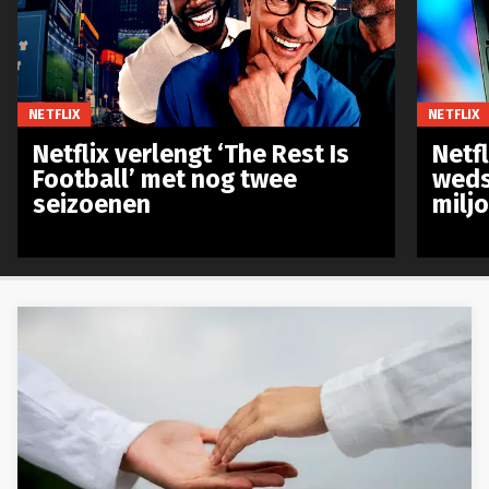
NETFLIX
NETFLIX
Netflix verlengt ‘The Rest Is
Netf
Football’ met nog twee
weds
seizoenen
milj