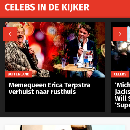
CELEBS IN DE KIJKER


BUITENLAND
CELEBS
Memequeen Erica Terpstra
‘Mich
verhuist naar rusthuis
Jack
Will 
‘Sup