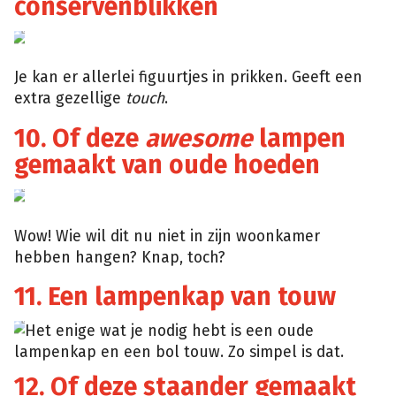
conservenblikken
MomsPark
Je kan er allerlei figuurtjes in prikken. Geeft een
extra gezellige
touch
.
10. Of deze
awesome
lampen
gemaakt van oude hoeden
Mr
Kate
Wow! Wie wil dit nu niet in zijn woonkamer
hebben hangen? Knap, toch?
11. Een lampenkap van touw
Design
Het enige wat je nodig hebt is een oude
Sponge
lampenkap en een bol touw. Zo simpel is dat.
12. Of deze staander gemaakt