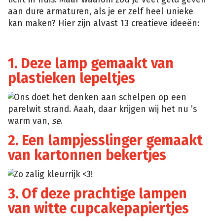
aan dure armaturen, als je er zelf heel unieke
kan maken? Hier zijn alvast 13 creatieve ideeën:
1. Deze lamp gemaakt van
plastieken lepeltjes
FUGITIVES
OF
THE
Ons doet het denken aan schelpen op een
LAB
parelwit strand. Aaah, daar krijgen wij het nu ’s
warm van,
se
.
2. Een lampjesslinger gemaakt
van kartonnen bekertjes
Zo zalig kleurrijk <3!
BilboLamp
3. Of deze prachtige lampen
van witte cupcakepapiertjes