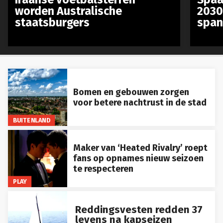
worden Australische
2030
staatsburgers
span
Bomen en gebouwen zorgen
voor betere nachtrust in de stad
BUITENLAND
Maker van ‘Heated Rivalry’ roept
fans op opnames nieuw seizoen
te respecteren
PLAY
Reddingsvesten redden 37
levens na kapseizen