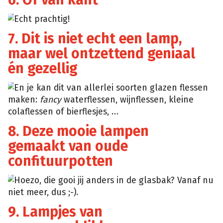
Echt prachtig!
1mhowto
7. Dit is niet echt een lamp,
maar wel ontzettend geniaal
én gezellig
Design
En je kan dit van allerlei soorten glazen flessen
Sponge
maken:
fancy
waterflessen, wijnflessen, kleine
colaflessen of bierflesjes, …
8. Deze mooie lampen
gemaakt van oude
confituurpotten
Brit
+
Hoezo, die gooi jij anders in de glasbak? Vanaf nu
Co
niet meer, dus ;-).
9. Lampjes van