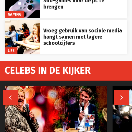
360-games naar de pc te
brengen
GAMING
Vroeg gebruik van sociale media
hangt samen met lagere
schoolcijfers
LIFE
CELEBS IN DE KIJKER

