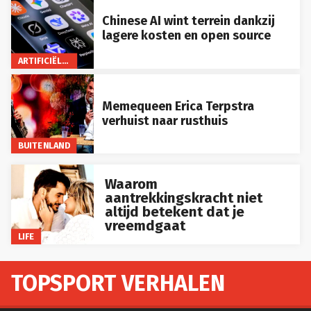
Chinese AI wint terrein dankzij
lagere kosten en open source
ARTIFICIËLE INTELLIGENTIE
Memequeen Erica Terpstra
verhuist naar rusthuis
BUITENLAND
Waarom
aantrekkingskracht niet
altijd betekent dat je
vreemdgaat
LIFE
TOPSPORT VERHALEN