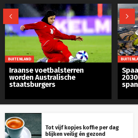


BUITENLAND
BUITENL
Iraanse voetbalsterren
Spaa
worden Australische
2030
staatsburgers
span
Tot vijf kopjes koffie per dag
blijken veilig én gezond