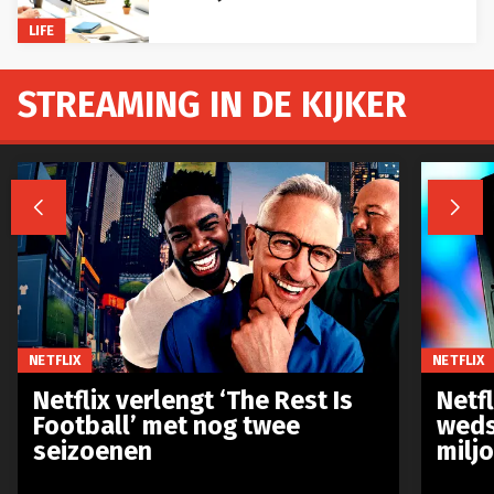
LIFE
STREAMING IN DE KIJKER


NETFLIX
NETFLIX
Netflix verlengt ‘The Rest Is
Netf
Football’ met nog twee
weds
seizoenen
milj