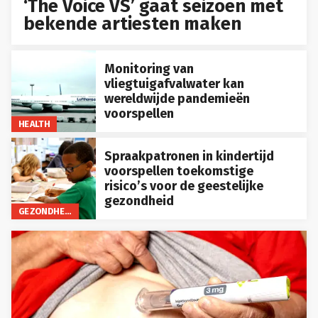
‘The Voice VS’ gaat seizoen met
bekende artiesten maken
Monitoring van
vliegtuigafvalwater kan
wereldwijde pandemieën
voorspellen
HEALTH
Spraakpatronen in kindertijd
voorspellen toekomstige
risico’s voor de geestelijke
gezondheid
GEZONDHEID