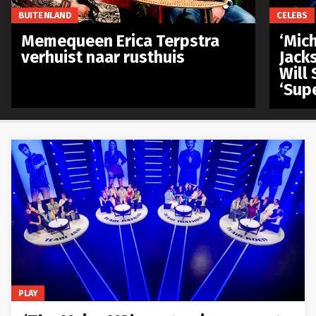
BUITENLAND
CELEBS
Memequeen Erica Terpstra
‘Mich
verhuist naar rusthuis
Jack
Will 
‘Sup
PLAY