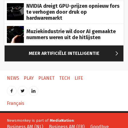
NVIDIA dreigt GPU-prijzen opnieuw fors
te verhogen door druk op
hardwaremarkt
Muziekindustrie wil door AI gemaakte
nummers weren uit de hitlijsten

MEER ARTIFICIËLE INTELLIGENTIE
NEWS
PLAY
PLANET
TECH
LIFE
Français
Newsmonkey is part of
MediaNation
:
Business AM (NL)
Business AM (FR)
Goodbye