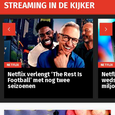
STREAMING IN DE KIJKER


NETFLIX
NETFLIX
Netflix verlengt ‘The Rest Is
Netf
Football’ met nog twee
weds
seizoenen
milj