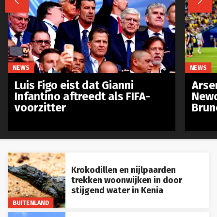


NEWS
NEWS
Luis Figo eist dat Gianni
Arse
Infantino aftreedt als FIFA-
Newc
voorzitter
Brun
Krokodillen en nijlpaarden
trekken woonwijken in door
stijgend water in Kenia
BUITENLAND