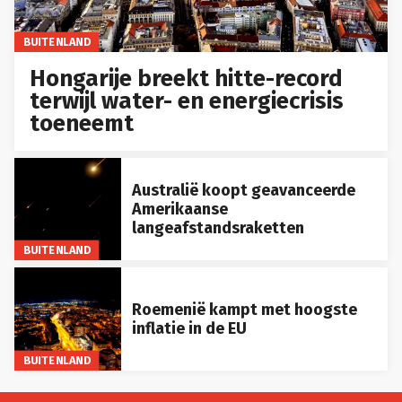
BUITENLAND
Hongarije breekt hitte-record
terwijl water- en energiecrisis
toeneemt
Australië koopt geavanceerde
Amerikaanse
langeafstandsraketten
BUITENLAND
Roemenië kampt met hoogste
inflatie in de EU
BUITENLAND