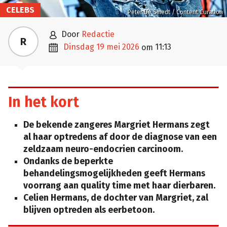
CELEBS
Peter De Smedt / Content Curation

door
Redactie
R

dinsdag 19 mei 2026
11:13
om
In het kort
De bekende zangeres Margriet Hermans zegt
al haar optredens af door de diagnose van een
zeldzaam neuro-endocrien carcinoom.
Ondanks de beperkte
behandelingsmogelijkheden geeft Hermans
voorrang aan quality time met haar dierbaren.
Celien Hermans, de dochter van Margriet, zal
blijven optreden als eerbetoon.