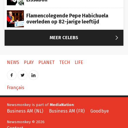
Flamencolegende Pepe Habichuela
overleden op 82-jarige leeftijd

MEER CELEBS
NEWS
PLAY
PLANET
TECH
LIFE
Français
Newsmonkey is part of
MediaNation
:
Business AM (NL)
Business AM (FR)
Goodbye
Newsmonkey © 2026