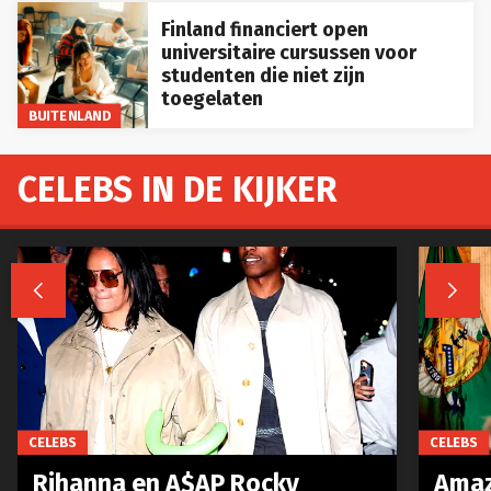
Finland financiert open
universitaire cursussen voor
studenten die niet zijn
toegelaten
BUITENLAND
CELEBS IN DE KIJKER


CELEBS
CELEBS
Rihanna en A$AP Rocky
Amaz