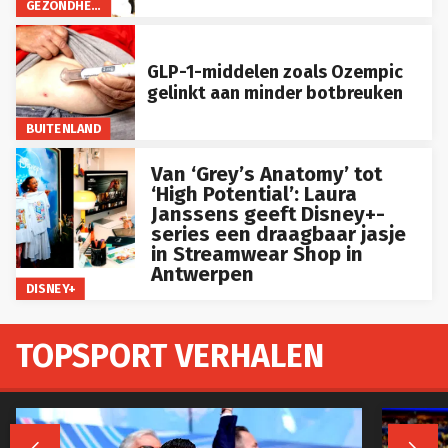
GEZONDHEID
GLP-1-middelen zoals Ozempic
gelinkt aan minder botbreuken
BUITENLAND
Van ‘Grey’s Anatomy’ tot
‘High Potential’: Laura
Janssens geeft Disney+-
series een draagbaar jasje
in Streamwear Shop in
Antwerpen
DISNEY+
TOPSPORT VERHALEN