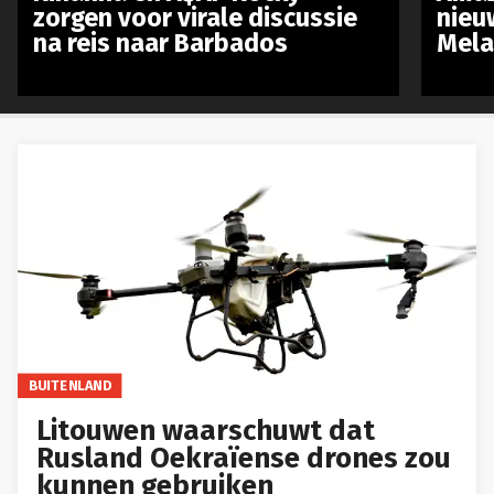
zorgen voor virale discussie
nieu
na reis naar Barbados
Mela
BUITENLAND
Litouwen waarschuwt dat
Rusland Oekraïense drones zou
kunnen gebruiken