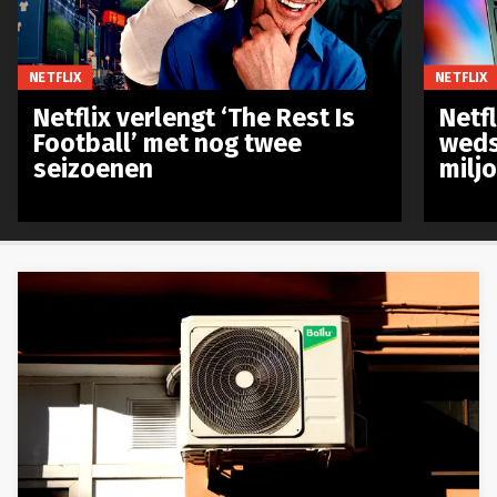
NETFLIX
NETFLIX
Netflix verlengt ‘The Rest Is
Netf
Football’ met nog twee
weds
seizoenen
milj