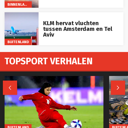
BINNENLAND
KLM hervat vluchten
tussen Amsterdam en Tel
Aviv
BUITENLAND
TOPSPORT VERHALEN


BUITENLAND
BUITENL