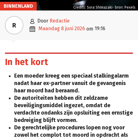
BINNENLAND
Credits: Sora Shimazaki- bron: Pexels

door
Redactie
R

maandag 8 juni 2026
19:16
om
In het kort
Een moeder kreeg een speciaal stalkingalarm
nadat haar ex-partner vanuit de gevangenis
haar moord had beraamd.
De autoriteiten hebben dit zeldzame
beveiligingsmiddel ingezet, omdat de
verdachte ondanks zijn opsluiting een ernstige
bedreiging blijft vormen.
De gerechtelijke procedures lopen nog voor
zowel het complot tot moord in opdracht als