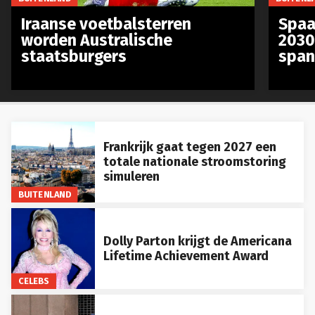
Iraanse voetbalsterren
Spaa
worden Australische
2030
staatsburgers
span
Frankrijk gaat tegen 2027 een
totale nationale stroomstoring
simuleren
BUITENLAND
Dolly Parton krijgt de Americana
Lifetime Achievement Award
CELEBS
Demografische