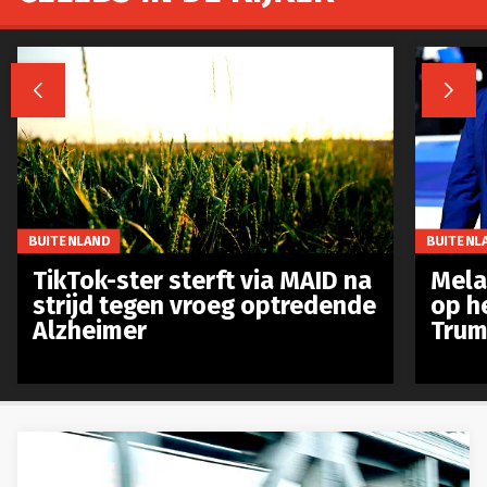


BUITENLAND
BUITENL
TikTok-ster sterft via MAID na
Mela
strijd tegen vroeg optredende
op h
Alzheimer
Trum