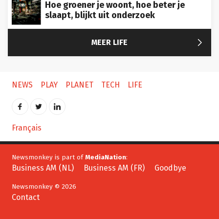
Hoe groener je woont, hoe beter je
slaapt, blijkt uit onderzoek

MEER LIFE
NEWS
PLAY
PLANET
TECH
LIFE
Français
Newsmonkey is part of
MediaNation
:
Business AM (NL)
Business AM (FR)
Goodbye
Newsmonkey © 2026
Contact