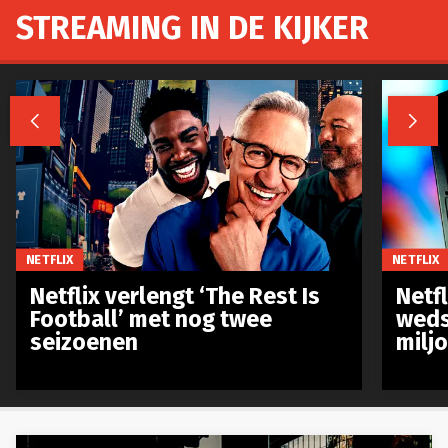
STREAMING IN DE KIJKER


NETFLIX
NETFLIX
Netflix verlengt ‘The Rest Is
Netf
Football’ met nog twee
weds
seizoenen
milj