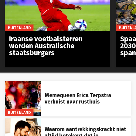
BUITENLAND
BUITENL
Iraanse voetbalsterren
Spaa
worden Australische
2030
staatsburgers
span
Memequeen Erica Terpstra
verhuist naar rusthuis
BUITENLAND
Waarom aantrekkingskracht niet
altijd betekent dat je