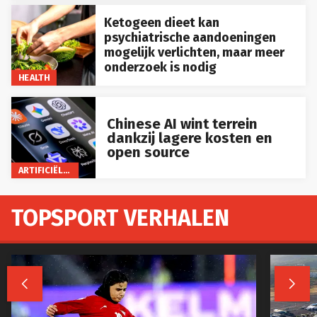
Ketogeen dieet kan
psychiatrische aandoeningen
mogelijk verlichten, maar meer
onderzoek is nodig
HEALTH
Chinese AI wint terrein
dankzij lagere kosten en
open source
ARTIFICIËLE INTELLIGENTIE
TOPSPORT VERHALEN

