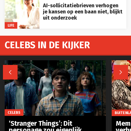
AI-sollicitatiebrieven verhogen
je kansen op een baan niet, blijkt
uit onderzoek
LIFE
CELEBS IN DE KIJKER


CELEBS
BUITENL
‘Stranger Things’: Dit
Meme
personage zou eigenlijk
verh