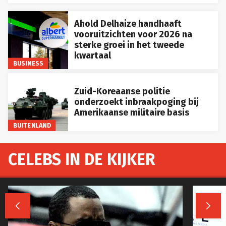
Ahold Delhaize handhaaft
vooruitzichten voor 2026 na
sterke groei in het tweede
kwartaal
BUSINESS
Zuid-Koreaanse politie
onderzoekt inbraakpoging bij
Amerikaanse militaire basis
BUITENLAND
CELEBS IN DE KIJKER

