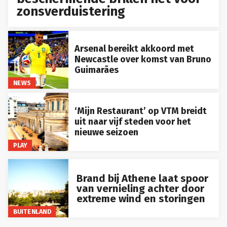
zonsverduistering
Arsenal bereikt akkoord met
Newcastle over komst van Bruno
Guimarães
NEWS
‘Mijn Restaurant’ op VTM breidt
uit naar vijf steden voor het
nieuwe seizoen
PLAY
Brand bij Athene laat spoor
van vernieling achter door
extreme wind en storingen
BUITENLAND