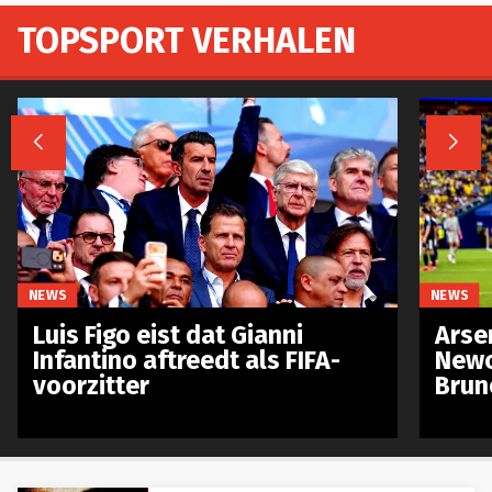
TOPSPORT VERHALEN


NEWS
NEWS
Luis Figo eist dat Gianni
Arse
Infantino aftreedt als FIFA-
Newc
voorzitter
Brun