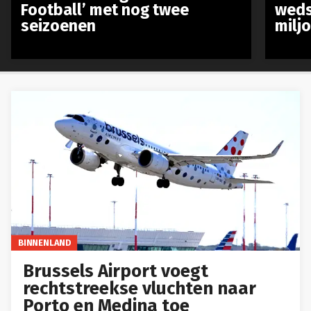
Football’ met nog twee
weds
seizoenen
milj
BINNENLAND
Brussels Airport voegt
rechtstreekse vluchten naar
Porto en Medina toe