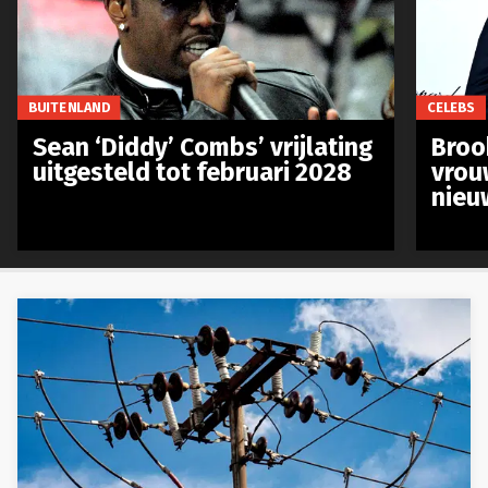
BUITENLAND
CELEBS
Sean ‘Diddy’ Combs’ vrijlating
Broo
uitgesteld tot februari 2028
vrou
nieu