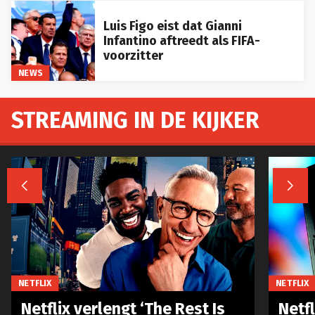
Luis Figo eist dat Gianni
Infantino aftreedt als FIFA-
voorzitter
NEWS
STREAMING IN DE KIJKER


NETFLIX
NETFLIX
Netflix verlengt ‘The Rest Is
Netf