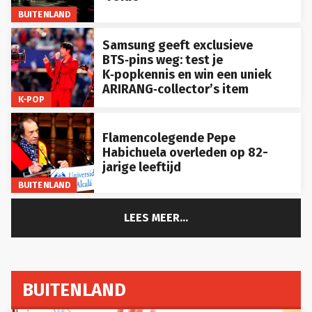
BUITENLAND
Samsung geeft exclusieve
BTS‑pins weg: test je
K‑popkennis en win een uniek
ARIRANG‑collector’s item
K-POP
Flamencolegende Pepe
Habichuela overleden op 82-
jarige leeftijd
BUITENLAND
LEES MEER...
BUITENLAND