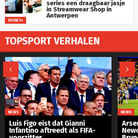
series een draagbaar jasje
in Streamwear Shop in
Antwerpen
DISNEY+
TOPSPORT VERHALEN


NEWS
NEWS
Luis Figo eist dat Gianni
Arse
Infantino aftreedt als FIFA-
Newc
voorzitter
Brun