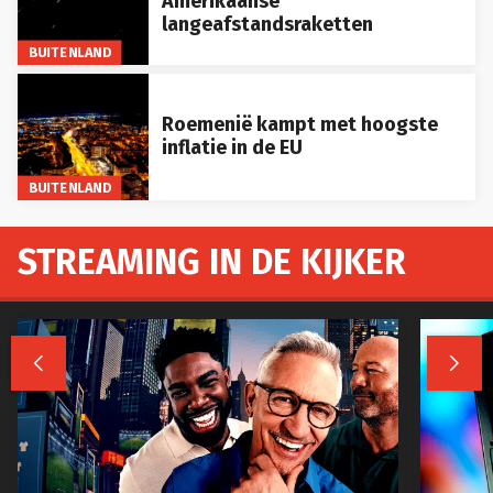
Amerikaanse
langeafstandsraketten
BUITENLAND
Roemenië kampt met hoogste
inflatie in de EU
BUITENLAND
STREAMING IN DE KIJKER

