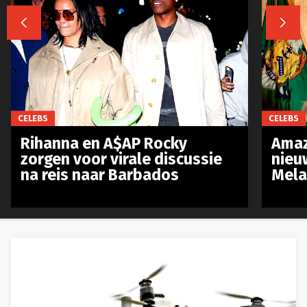


CELEBS
CELEBS
Rihanna en A$AP Rocky
Amaz
zorgen voor virale discussie
nieu
na reis naar Barbados
Mela