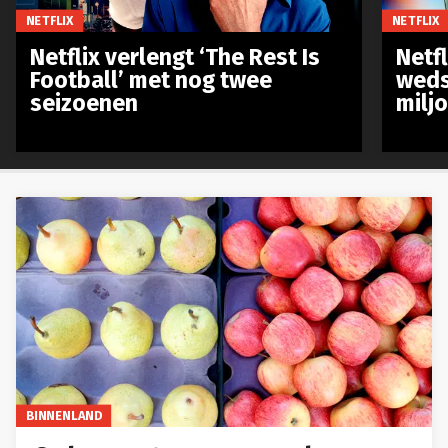
NETFLIX
NETFLIX
Netflix verlengt ‘The Rest Is
Netf
Football’ met nog twee
weds
seizoenen
milj
BINNENLAND