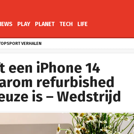
NEWS
PLAY
PLANET
TECH
LIFE
TOPSPORT VERHALEN
t een iPhone 14
aarom refurbished
uze is – Wedstrijd