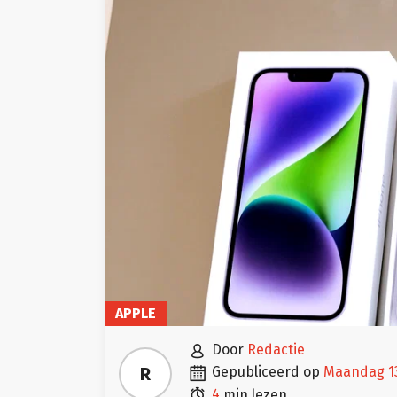
APPLE

door
Redactie

R
gepubliceerd op
maandag 13

4
min lezen