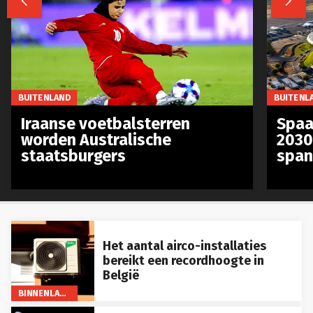


BUITENLAND
BUITENL
Iraanse voetbalsterren
Spaa
worden Australische
2030
staatsburgers
span
Het aantal airco-installaties
bereikt een recordhoogte in
België
BINNENLAND