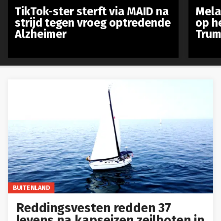
TikTok-ster sterft via MAID na
Mela
strijd tegen vroeg optredende
op h
Alzheimer
Trum
BUITENLAND
Reddingsvesten redden 37
levens na kapseizen zeilboten in