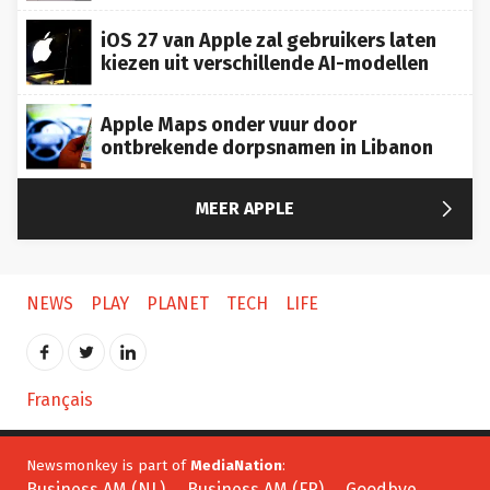
iOS 27 van Apple zal gebruikers laten
kiezen uit verschillende AI-modellen
Apple Maps onder vuur door
ontbrekende dorpsnamen in Libanon

MEER APPLE
NEWS
PLAY
PLANET
TECH
LIFE
Français
Newsmonkey is part of
MediaNation
:
Business AM (NL)
Business AM (FR)
Goodbye