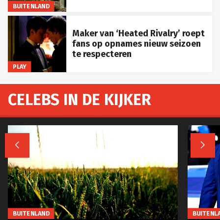
BUITENLAND
Maker van ‘Heated Rivalry’ roept
fans op opnames nieuw seizoen
te respecteren
PLAY
CELEBS IN DE KIJKER


BUITENLAND
BUITENL