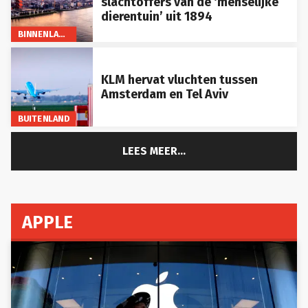
slachtoffers van de ‘menselijke
dierentuin’ uit 1894
BINNENLAND
KLM hervat vluchten tussen
Amsterdam en Tel Aviv
BUITENLAND
LEES MEER...
APPLE