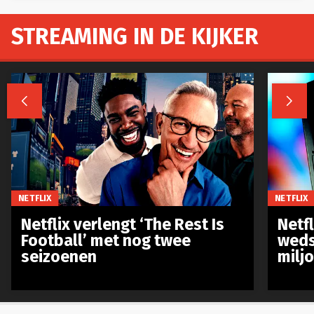
STREAMING IN DE KIJKER


NETFLIX
NETFLIX
Netflix verlengt ‘The Rest Is
Netf
Football’ met nog twee
weds
seizoenen
milj