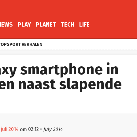
NEWS
PLAY
PLANET
TECH
LIFE
TOPSPORT VERHALEN
xy smartphone in
en naast slapende
 juli 2014
02:12
•
July 2014
om