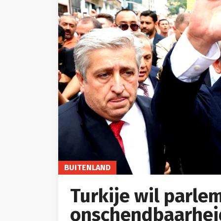
BUITENLAND
Turkije wil parle
onschendbaarheid