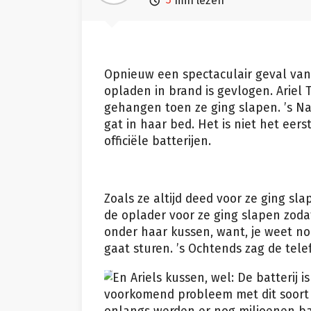

min lezen
Opnieuw een spectaculair geval van
opladen in brand is gevlogen. Ariel 
gehangen toen ze ging slapen. ’s Nac
gat in haar bed. Het is niet het eers
officiële batterijen.
Zoals ze altijd deed voor ze ging sl
de oplader voor ze ging slapen zodat
onder haar kussen, want, je weet nooi
gaat sturen. ’s Ochtends zag de tele
En Ariels kussen, wel: De batterij 
voorkomend probleem met dit soort b