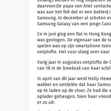
onlangs werden er nog miljoenen b
daarvoor:De papa van Ariel contacte
was aan het feit dat er een batterij
Samsung. In december al schoten e
Samsung Galaxy van een jonge Can
En in juni ging een flat in Hong Ko
was gevlogen. De eigenaar van de te
spelen was op zijn smartphone toen 
ontplofte. Het vuur sloeg over naar
Vorig jaar in augustus ontplofte de 
van 18 in de broekzak van haar schil
In april van dit jaar werd Holly Hew
wakker en ontdekte dat haar Samsun
op te laden op de vloer. Ze had di
oplader gehangen, toen haar vriend
er zo uit: