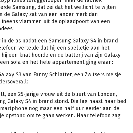
abyphones teruggeroepen naar de fabriek
erde Samsung, dat zei dat het wellicht te wijten
 in de Galaxy zat van een ander merk dan
r ineens vlammen uit de oplaadpoort van een
adees:
ng in de as nadat een Samsung Galaxy S4 in brand
lefoon vertelde dat hij een spelletje aan het
hij een knal hoorde en de batterij van zijn Galaxy
 een sofa en het hele appartement ging eraan:
Galaxy S3 van Fanny Schlatter, een Zwitsers meisje
dersoverall:
ett, een 25-jarige vrouw uit de buurt van Londen,
g Galaxy S4 in brand stond. Die lag naast haar bed
e smartphone nog maar een half uur eerder aan de
je opstond om te gaan werken. Haar telefoon zag