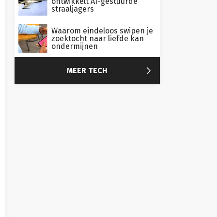
ontwikkelt AI-gestuurde
straaljagers
Waarom eindeloos swipen je
zoektocht naar liefde kan
ondermijnen

MEER TECH