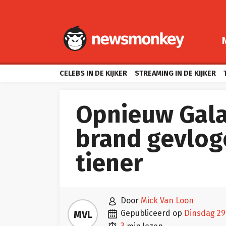
CELEBS IN DE KIJKER
STREAMING IN DE KIJKER
Opnieuw Gala
brand gevlog
tiener

door
Mick Van Loon

MVL
gepubliceerd op
dinsdag 29
3