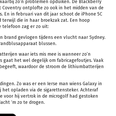
 waarbij zo’n problemen opduiken. De Blackberry
 Coventry ontplofte zo ook in het midden van de
s. En in februari van dit jaar schoot de iPhone 5C
terwijl die in haar broekzak zat. Een hoop
telefoon zag er zo uit:
in brand gevlogen tijdens een vlucht naar Sydney.
randblusapparaat blussen.
atterijen waar iets mis mee is wanneer zo’n
s gaat het wel degelijk om fabricagefoutjes. Vaak
 begeeft, waardoor de stroom de lithiumbatterijen
ngen. Zo was er een Ierse man wiens Galaxy in
 het opladen via de sigarettensteker. Achteraf
voor hij vertrok in de microgolf had gestoken
acht ‘m zo te drogen.