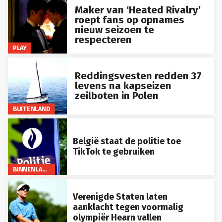
Maker van ‘Heated Rivalry’
roept fans op opnames
nieuw seizoen te
respecteren
PLAY
Reddingsvesten redden 37
levens na kapseizen
zeilboten in Polen
BUITENLAND
België staat de politie toe
TikTok te gebruiken
BINNENLAND
Verenigde Staten laten
aanklacht tegen voormalig
olympiër Hearn vallen