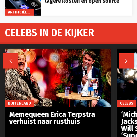
lagere kosten en open source
ARTIFICIËLE INTELLIGENTIE
CELEBS IN DE KIJKER


BUITENLAND
CELEBS
Memequeen Erica Terpstra
‘Mich
verhuist naar rusthuis
Jack
Will 
‘Sup