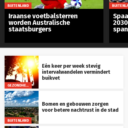
BUITENLAND
BUITENL
Iraanse voetbalsterren
Spaa
worden Australische
2030
staatsburgers
span
Eén keer per week stevig
intervalwandelen vermindert
buikvet
GEZONDHEID
Bomen en gebouwen zorgen
voor betere nachtrust in de stad
BUITENLAND