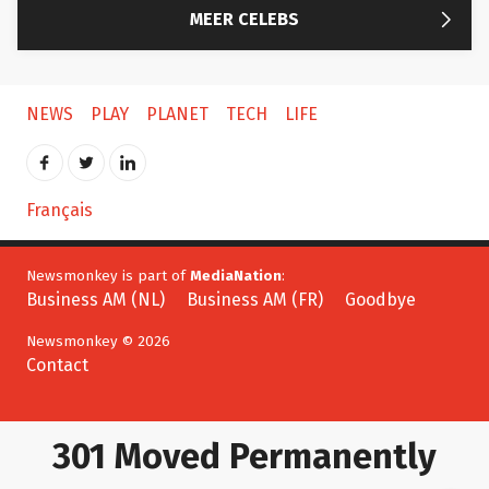

MEER CELEBS
NEWS
PLAY
PLANET
TECH
LIFE
Français
Newsmonkey is part of
MediaNation
:
Business AM (NL)
Business AM (FR)
Goodbye
Newsmonkey © 2026
Contact
301 Moved Permanently