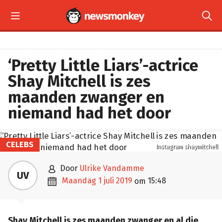


‘Pretty Little Liars’-actrice
Shay Mitchell is zes
maanden zwanger en
niemand had het door
CELEBS
Instagram shaymitchell

door
Ulrike Vandamme
UV

maandag 1 juli 2019
15:48
om
Shay Mitchell is zes maanden zwanger en al die