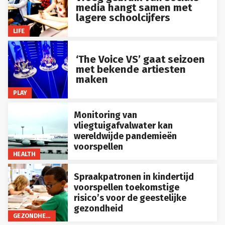
media hangt samen met
lagere schoolcijfers
LIFE
‘The Voice VS’ gaat seizoen
met bekende artiesten
maken
PLAY
Monitoring van
vliegtuigafvalwater kan
wereldwijde pandemieën
voorspellen
HEALTH
Spraakpatronen in kindertijd
voorspellen toekomstige
risico’s voor de geestelijke
gezondheid
GEZONDHEID