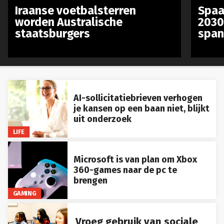
Iraanse voetbalsterren
Spaa
worden Australische
2030
staatsburgers
span
AI-sollicitatiebrieven verhogen
je kansen op een baan niet, blijkt
uit onderzoek
LIFE
Microsoft is van plan om Xbox
360-games naar de pc te
brengen
GAMING
Vroeg gebruik van sociale