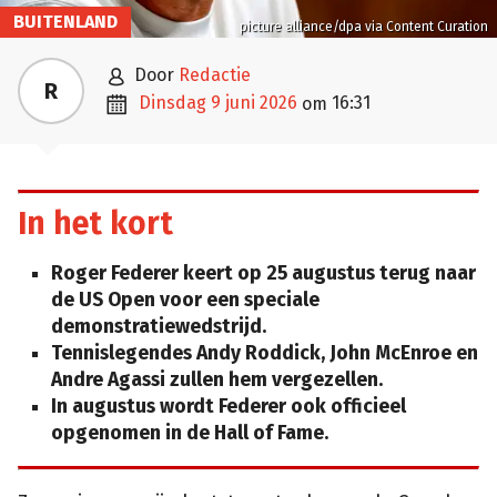
BUITENLAND
picture alliance/dpa via Content Curation

door
Redactie
R

dinsdag 9 juni 2026
16:31
om
In het kort
Roger Federer keert op 25 augustus terug naar
de US Open voor een speciale
demonstratiewedstrijd.
Tennislegendes Andy Roddick, John McEnroe en
Andre Agassi zullen hem vergezellen.
In augustus wordt Federer ook officieel
opgenomen in de Hall of Fame.