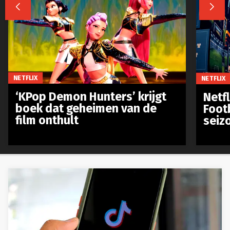


NETFLIX
NETFLIX
‘KPop Demon Hunters’ krijgt
Netfl
boek dat geheimen van de
Foot
film onthult
seiz