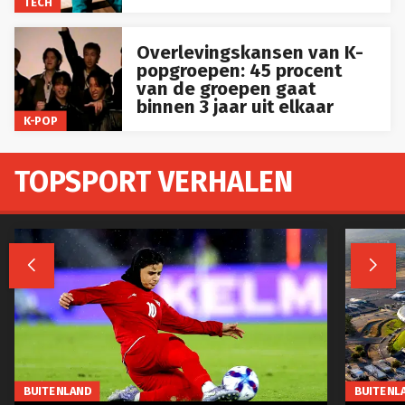
TECH
Overlevingskansen van K-
popgroepen: 45 procent
van de groepen gaat
binnen 3 jaar uit elkaar
K-POP
TOPSPORT VERHALEN


BUITENLAND
BUITENL