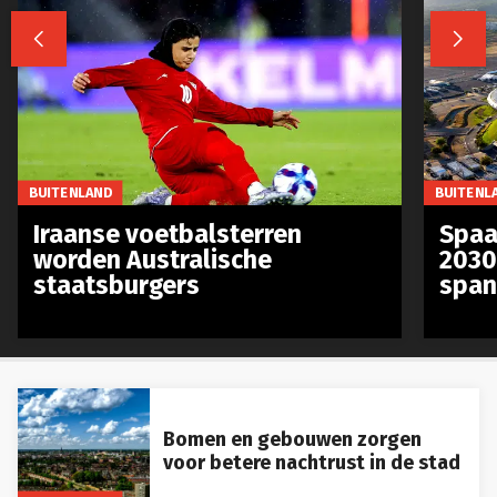


BUITENLAND
BUITENL
Iraanse voetbalsterren
Spaa
worden Australische
2030
staatsburgers
span
Bomen en gebouwen zorgen
voor betere nachtrust in de stad
BUITENLAND