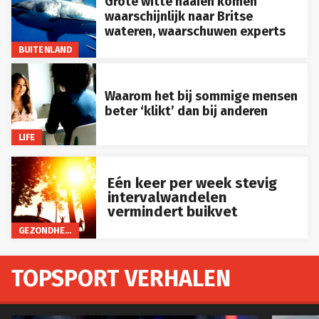
Grote witte haaien komen
waarschijnlijk naar Britse
wateren, waarschuwen experts
BUITENLAND
Waarom het bij sommige mensen
beter ‘klikt’ dan bij anderen
LIFE
Eén keer per week stevig
intervalwandelen
vermindert buikvet
GEZONDHEID
TOPSPORT VERHALEN