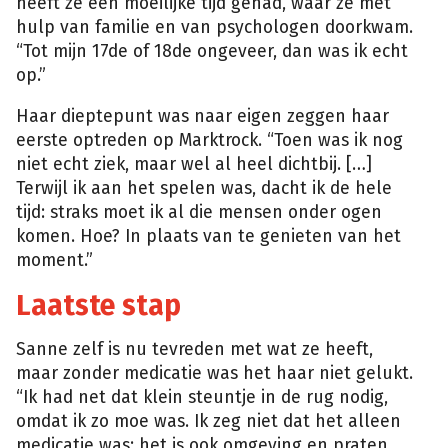
heeft ze een moeilijke tijd gehad, waar ze met
hulp van familie en van psychologen doorkwam.
“Tot mijn 17de of 18de ongeveer, dan was ik echt
op.”
Haar dieptepunt was naar eigen zeggen haar
eerste optreden op Marktrock. “Toen was ik nog
niet echt ziek, maar wel al heel dichtbij. […]
Terwijl ik aan het spelen was, dacht ik de hele
tijd: straks moet ik al die mensen onder ogen
komen. Hoe? In plaats van te genieten van het
moment.”
Laatste stap
Sanne zelf is nu tevreden met wat ze heeft,
maar zonder medicatie was het haar niet gelukt.
“Ik had net dat klein steuntje in de rug nodig,
omdat ik zo moe was. Ik zeg niet dat het alleen
medicatie was: het is ook omgeving en praten