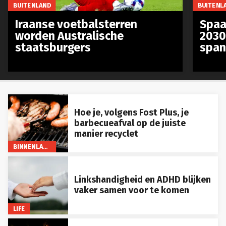
BUITENLAND
BUITENL
Iraanse voetbalsterren
Spaa
worden Australische
2030
staatsburgers
span
Hoe je, volgens Fost Plus, je
barbecueafval op de juiste
manier recyclet
BINNENLAND
Linkshandigheid en ADHD blijken
vaker samen voor te komen
LIFE