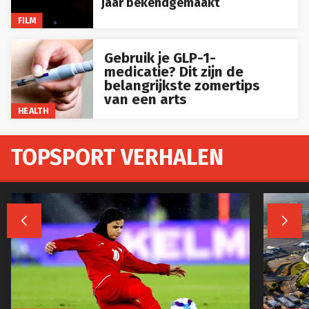
jaar bekendgemaakt
FILM
Gebruik je GLP-1-
medicatie? Dit zijn de
belangrijkste zomertips
van een arts
HEALTH
TOPSPORT VERHALEN

