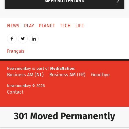

MEER BUITENLAND
NEWS
PLAY
PLANET
TECH
LIFE
Français
Newsmonkey is part of
MediaNation
:
Business AM (NL)
Business AM (FR)
Goodbye
Newsmonkey © 2026
Contact
301 Moved Permanently