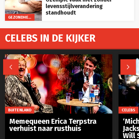
levensstijlverandering
standhoudt
GEZONDHEID
CELEBS IN DE KIJKER


BUITENLAND
CELEBS
Memequeen Erica Terpstra
‘Mich
verhuist naar rusthuis
Jack
Will 