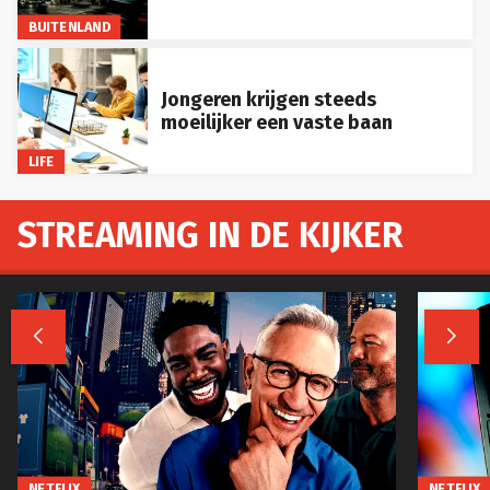
BUITENLAND
Jongeren krijgen steeds
moeilijker een vaste baan
LIFE
STREAMING IN DE KIJKER


NETFLIX
NETFLIX