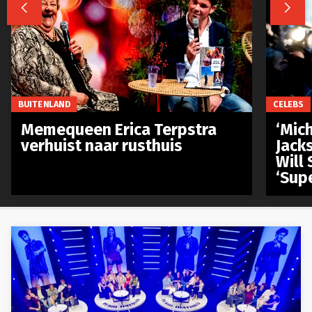


BUITENLAND
CELEBS
Memequeen Erica Terpstra
‘Mich
verhuist naar rusthuis
Jack
Will 
‘Sup