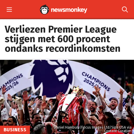


Verliezen Premier League
stijgen met 600 procent
ondanks recordinkomsten
Daniel Hambury/Focus Images Ltd/Sipa USA via
BUSINESS
Content Curation