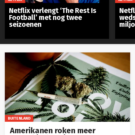
Netflix verlengt ‘The Rest Is
Netf
Football’ met nog twee
weds
seizoenen
milj
BUITENLAND
Amerikanen roken meer