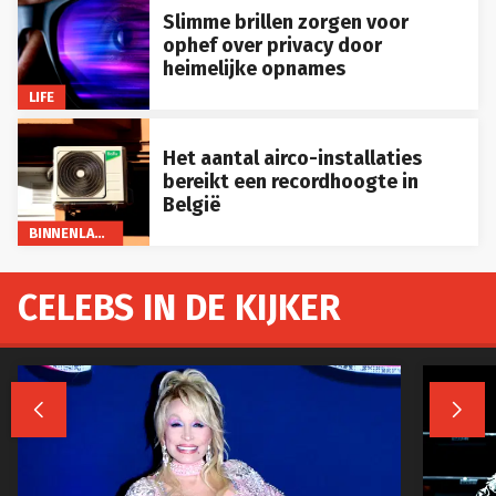
Slimme brillen zorgen voor
ophef over privacy door
heimelijke opnames
LIFE
Het aantal airco-installaties
bereikt een recordhoogte in
België
BINNENLAND
CELEBS IN DE KIJKER

