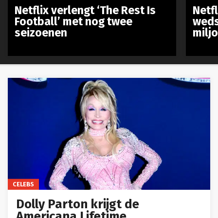
Netflix verlengt ‘The Rest Is
Netf
Football’ met nog twee
weds
seizoenen
milj
CELEBS
Dolly Parton krijgt de
Americana Lifetime