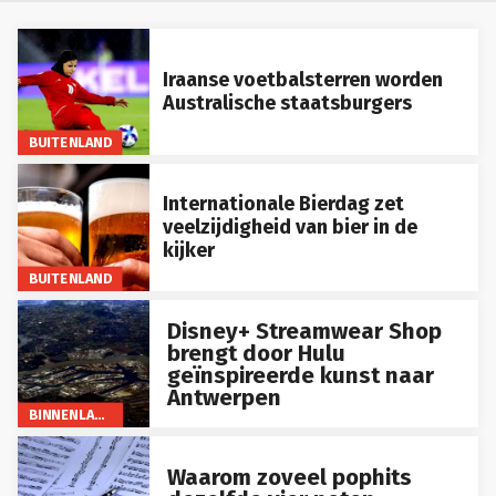
Iraanse voetbalsterren worden
Australische staatsburgers
BUITENLAND
Internationale Bierdag zet
veelzijdigheid van bier in de
kijker
BUITENLAND
Disney+ Streamwear Shop
brengt door Hulu
geïnspireerde kunst naar
Antwerpen
BINNENLAND
Waarom zoveel pophits