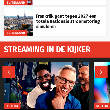
BUITENLAND
Frankrijk gaat tegen 2027 een
totale nationale stroomstoring
simuleren
BUITENLAND
STREAMING IN DE KIJKER


NETFLIX
NETFLIX