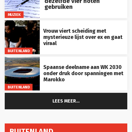
dezelfde vier noten
gebruiken
MUZIEK
Vrouw viert scheiding met
mysterieuze lijst over ex en gaat
viraal
BUITENLAND
Spaanse deelname aan WK 2030
onder druk door spanningen met
Marokko
BUITENLAND
LEES MEER...
BUITENLAND