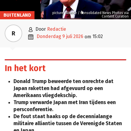
picture alliance / Consolidated News Photos via
BUITENLAND
Content Curation

door
Redactie
R

donderdag 9 juli 2026
15:02
om
In het kort
Donald Trump beweerde ten onrechte dat
Japan raketten had afgevuurd op een
Amerikaans vliegdekschip.
Trump verwarde Japan met Iran tijdens een
persconferentie.
De fout staat haaks op de decennialange
militaire alliantie tussen de Verenigde Staten
en Japan.