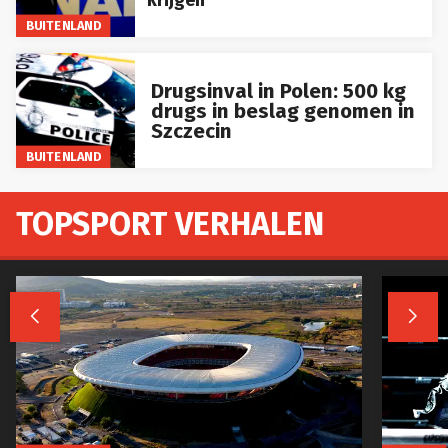
krijgen
BUITENLAND
Drugsinval in Polen: 500 kg
drugs in beslag genomen in
Szczecin
BUITENLAND
TOPSPORT VERHALEN


BUITENLAND
CELEBS