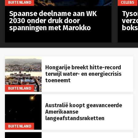
Spaanse deelname aan WK
Tyso
2030 onder druk door
verz
spanningen met Marokko
boks
Hongarije breekt hitte-record
terwijl water- en energiecrisis
toeneemt
BUITENLAND
Australië koopt geavanceerde
Amerikaanse
langeafstandsraketten
BUITENLAND