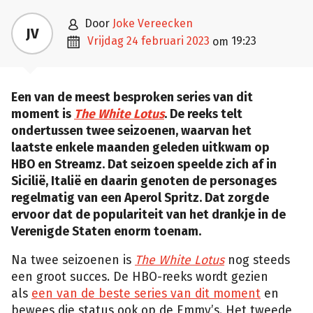

door
Joke Vereecken
JV

vrijdag 24 februari 2023
19:23
om
Een van de meest besproken series van dit
moment is
The White Lotus
. De reeks telt
ondertussen twee seizoenen, waarvan het
laatste enkele maanden geleden uitkwam op
HBO en Streamz. Dat seizoen speelde zich af in
Sicilië, Italië en daarin genoten de personages
regelmatig van een Aperol Spritz. Dat zorgde
ervoor dat de populariteit van het drankje in de
Verenigde Staten enorm toenam.
Na twee seizoenen is
The White Lotus
nog steeds
een groot succes. De HBO-reeks wordt gezien
als
een van de beste series van dit moment
en
bewees die status ook op de Emmy’s. Het tweede