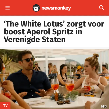


‘The White Lotus’ zorgt voor
boost Aperol Spritz in
Verenigde Staten
TV
HBO