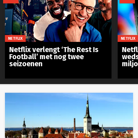
NETFLIX
NETFLIX
Netflix verlengt ‘The Rest Is
Netf
Football’ met nog twee
weds
seizoenen
milj