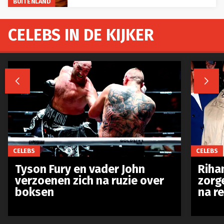
BUITENLAND
CELEBS IN DE KIJKER


CELEBS
CELEBS
Tyson Fury en vader John
Riha
verzoenen zich na ruzie over
zorg
boksen
na r