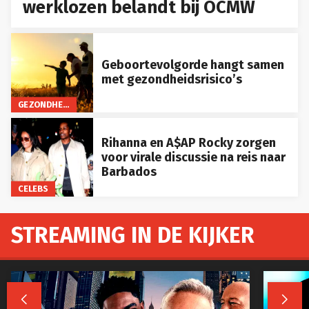
werklozen belandt bij OCMW
Geboortevolgorde hangt samen
met gezondheidsrisico’s
GEZONDHEID
Rihanna en A$AP Rocky zorgen
voor virale discussie na reis naar
Barbados
CELEBS
STREAMING IN DE KIJKER

