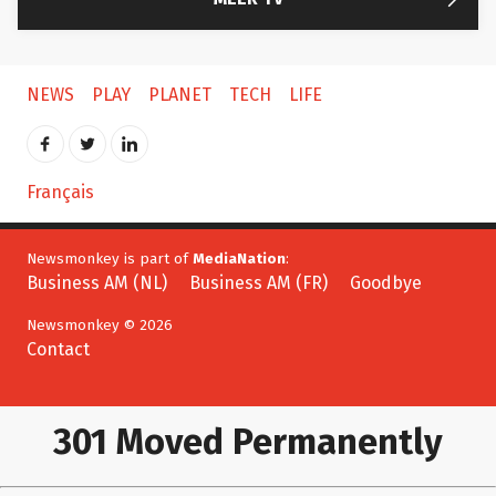
NEWS
PLAY
PLANET
TECH
LIFE
Français
Newsmonkey is part of
MediaNation
:
Business AM (NL)
Business AM (FR)
Goodbye
Newsmonkey © 2026
Contact
301 Moved Permanently