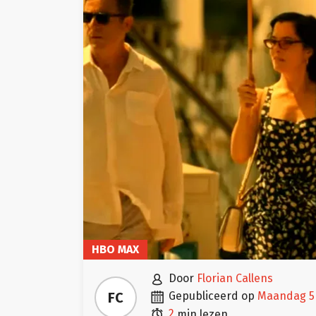
HBO MAX

door
Florian Callens

FC
gepubliceerd op
maandag 5

2
min lezen