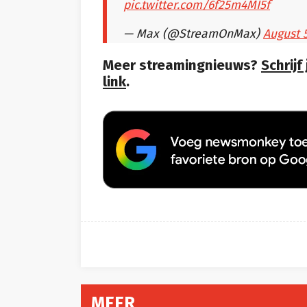
pic.twitter.com/6f25m4MI5f
— Max (@StreamOnMax)
August 
Meer streamingnieuws?
Schrijf
link
.
MEER