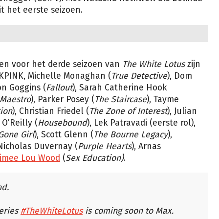
t het eerste seizoen.
en voor het derde seizoen van
The White Lotus
zijn
PINK, Michelle Monaghan (
True Detective
), Dom
on Goggins (
Fallout
), Sarah Catherine Hook
Maestro
), Parker Posey (
The Staircase
), Tayme
ion
), Christian Friedel (
The Zone of Interest
), Julian
O’Reilly (
Housebound
), Lek Patravadi (eerste rol),
Gone Girl
), Scott Glenn (
The Bourne Legacy
),
 Nicholas Duvernay (
Purple Hearts
), Arnas
imee Lou Wood
(
Sex Education)
.
nd.
eries
#TheWhiteLotus
is coming soon to Max.