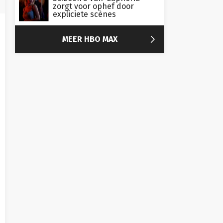
zorgt voor ophef door
expliciete scènes

MEER HBO MAX