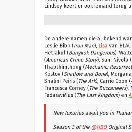
Lindsey keert er ook iemand terug ui
De andere namen die al bekend war
Leslie Bibb (
Iron Man
),
Lisa
van BLACK
Hetrakul (
Bangkok Dangerous
), Walt
(
American Crime Story
), Sam Nivola (
Thapthimthong (
Mechanic: Resurrect
Kostov (
Shadow and Bone
), Morgana 
Shalini Peiris (
The Ark
), Carrie Coon (
Francesca Corney (
The Buccaneers
),
Fedaravičius (
The Last Kingdom
) en
A
New luxuries await you in Thaila
Season 3 of the
@HBO
Original S