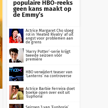
populaire HBO-reeks
geen kans maakt op
de Emmy’s
Actrice Margaret Cho sloeg
rol in ‘Heated Rivalry’ af uit
angst voor problemen aan
de grens
‘Harry Potter’-serie krijgt
tweede seizoen vóór
première
HBO verwijdert teaser van
‘Lanterns’ na controverse
O
Actrice Barbie Ferreira doet
boekje open over exit uit
‘Euphoria’
Seizoen 3 van ‘Euphoria’