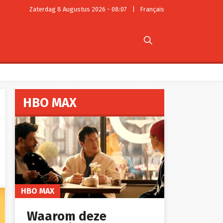
Zaterdag 8 Augustus 2026 - 08:07
|
Français

HBO MAX
HBO MAX
Waarom deze