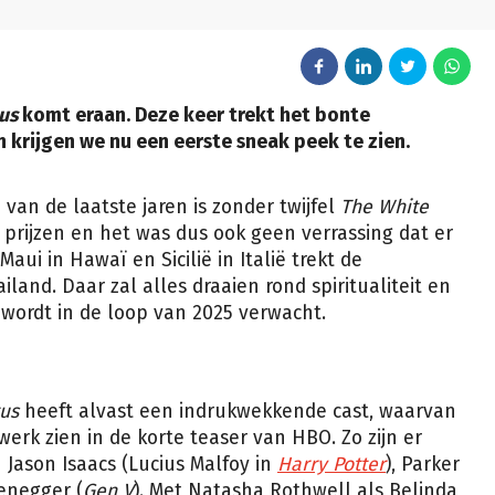
us
komt eraan. Deze keer trekt het bonte
 krijgen we nu een eerste sneak peek te zien.
van de laatste jaren is zonder twijfel
The White
 prijzen en het was dus ook geen verrassing dat er
ui in Hawaï en Sicilië in Italië trekt de
land. Daar zal alles draaien rond spiritualiteit en
wordt in de loop van 2025 verwacht.
us
heeft alvast een indrukwekkende cast, waarvan
erk zien in de korte teaser van HBO. Zo zijn er
Jason Isaacs (Lucius Malfoy in
Harry Potter
), Parker
enegger (
Gen V
). Met Natasha Rothwell als Belinda