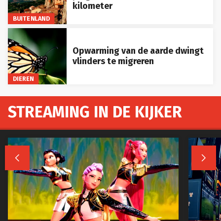
kilometer
BUITENLAND
Opwarming van de aarde dwingt
vlinders te migreren
DIEREN
STREAMING IN DE KIJKER

