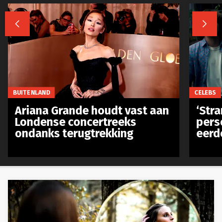


CELEBS
BUITENLAND
‘Stra
Ariana Grande houdt vast aan
pers
Londense concertreeks
eerd
ondanks terugtrekking