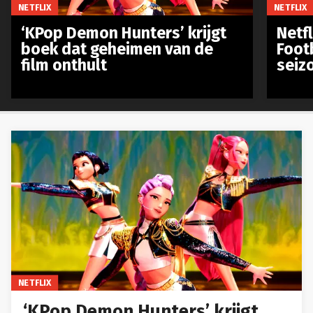
NETFLIX
NETFLIX
‘KPop Demon Hunters’ krijgt
Netfl
boek dat geheimen van de
Foot
film onthult
seiz
NETFLIX
‘KPop Demon Hunters’ krijgt