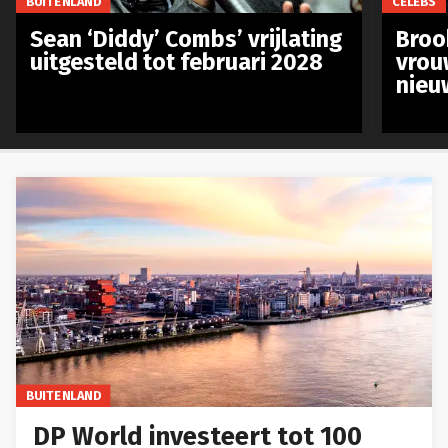
BUITENLAND
CELEBS
Sean ‘Diddy’ Combs’ vrijlating
Broo
uitgesteld tot februari 2028
vrou
nieu
BUITENLAND
DP World investeert tot 100