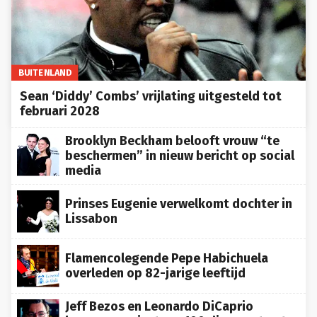
BUITENLAND
Sean ‘Diddy’ Combs’ vrijlating uitgesteld tot
februari 2028
Brooklyn Beckham belooft vrouw “te
beschermen” in nieuw bericht op social
media
Prinses Eugenie verwelkomt dochter in
Lissabon
Flamencolegende Pepe Habichuela
overleden op 82-jarige leeftijd
Jeff Bezos en Leonardo DiCaprio
lanceren project om 100 diersoorten te