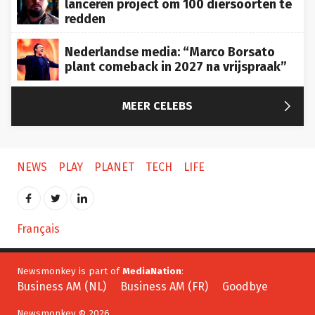
redden
Nederlandse media: “Marco Borsato
plant comeback in 2027 na vrijspraak”

MEER CELEBS
NEWS
PLAY
PLANET
TECH
LIFE
Français
Newsmonkey is part of
MediaNation
:
Business AM (NL)
Business AM (FR)
Goodbye
Newsmonkey © 2026