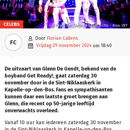
CELEBS
Get Ready met Glenn De Gendt rechts – Bron: VRT

door
Florian Callens
FC

vrijdag 29 november 2024
18:40
om
De uitvaart van Glenn De Gendt, bekend van de
boyband Get Ready!, gaat zaterdag 30
november door in de Sint-Niklaaskerk in
Kapelle-op-den-Bos. Fans en sympathisanten
kunnen daar een laatste groet brengen aan
Glenn, die recent op 50-jarige leeftijd
onverwachts overleed.
Vanaf 10 uur kan iedereen zaterdag 30 november
in de Sint-Niklaaskerk in Kapelle-op-den-Bos