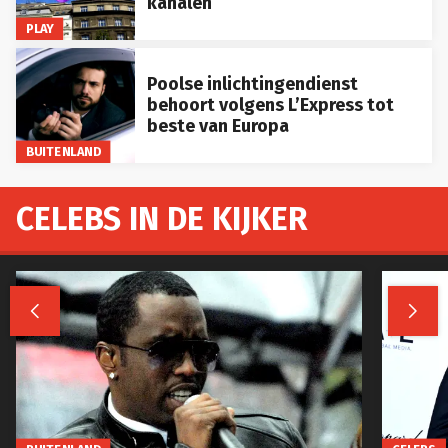
kanalen
PLAY
Poolse inlichtingendienst
behoort volgens L’Express tot
beste van Europa
BUITENLAND
CELEBS IN DE KIJKER

