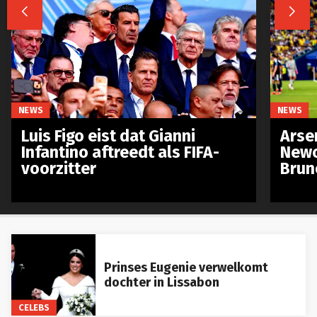


NEWS
NEWS
Luis Figo eist dat Gianni
Arse
Infantino aftreedt als FIFA-
Newc
voorzitter
Brun
Prinses Eugenie verwelkomt
dochter in Lissabon
CELEBS