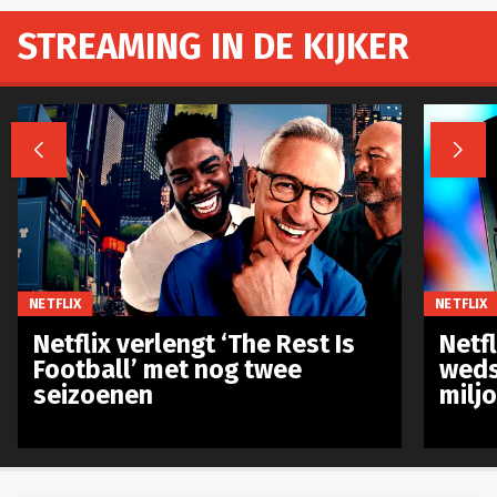
STREAMING IN DE KIJKER


NETFLIX
NETFLIX
Netflix verlengt ‘The Rest Is
Netf
Football’ met nog twee
weds
seizoenen
milj