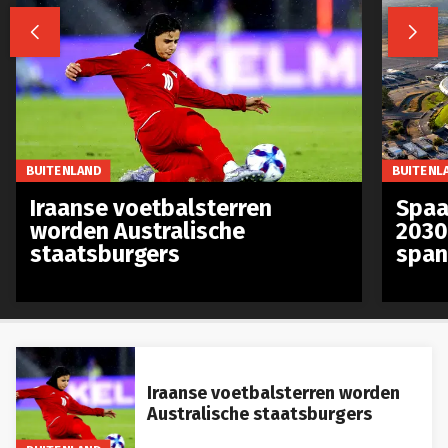


BUITENLAND
BUITENL
Iraanse voetbalsterren
Spaa
worden Australische
2030
staatsburgers
span
Iraanse voetbalsterren worden
Australische staatsburgers
BUITENLAND