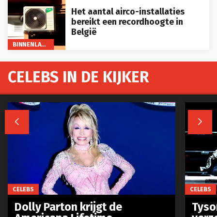
Het aantal airco-installaties
bereikt een recordhoogte in
België
BINNENLAND
CELEBS IN DE KIJKER


CELEBS
CELEBS
Dolly Parton krijgt de
Tyso