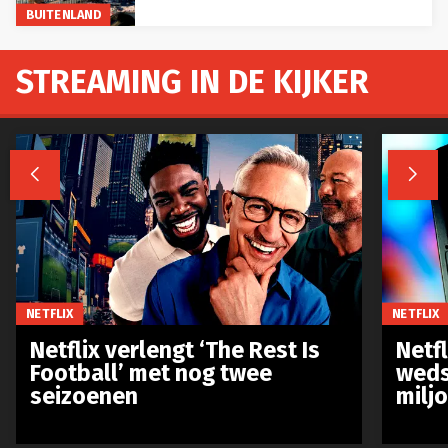
BUITENLAND
STREAMING IN DE KIJKER


NETFLIX
NETFLIX
Netflix verlengt ‘The Rest Is
Netf
Football’ met nog twee
weds
seizoenen
milj