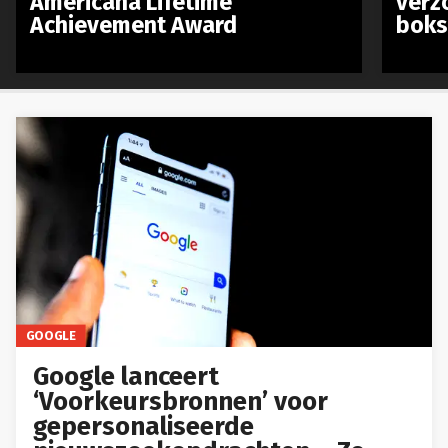
Americana Lifetime
verz
Achievement Award
boks
GOOGLE
Google lanceert
‘Voorkeursbronnen’ voor
gepersonaliseerde