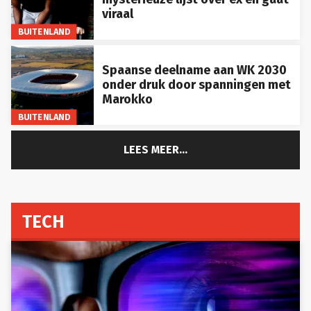
viraal
BUITENLAND
Spaanse deelname aan WK 2030
onder druk door spanningen met
Marokko
BUITENLAND
LEES MEER...
TECH