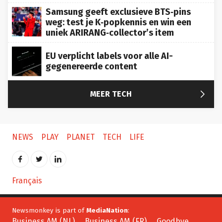
Samsung geeft exclusieve BTS‑pins
weg: test je K‑popkennis en win een
uniek ARIRANG‑collector’s item
EU verplicht labels voor alle AI-
gegenereerde content

MEER TECH
NEWS
PLAY
PLANET
TECH
LIFE
Français
Newsmonkey is part of
MediaNation
:
Business AM (NL)
Business AM (FR)
Goodbye