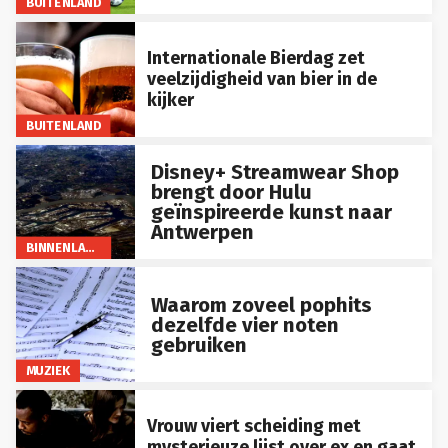
Internationale Bierdag zet
veelzijdigheid van bier in de
kijker
BUITENLAND
Disney+ Streamwear Shop
brengt door Hulu
geïnspireerde kunst naar
Antwerpen
BINNENLAND
Waarom zoveel pophits
dezelfde vier noten
gebruiken
MUZIEK
Vrouw viert scheiding met
mysterieuze lijst over ex en gaat