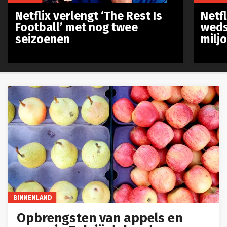
Netflix verlengt ‘The Rest Is
Netf
Football’ met nog twee
weds
seizoenen
milj
BINNENLAND
Opbrengsten van appels en