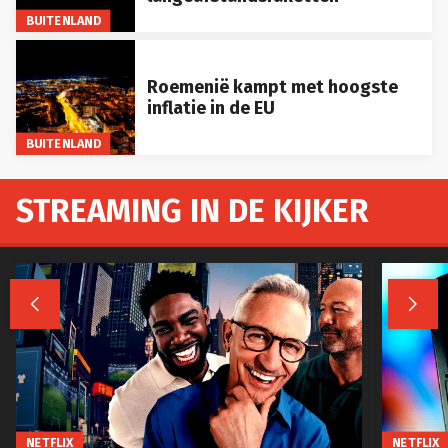
BUITENLAND
Roemenië kampt met hoogste
inflatie in de EU
BUITENLAND
STREAMING IN DE KIJKER


NETFLIX
NETFLIX