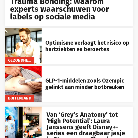
Trauma Bonding: Waarom
experts waarschuwen voor
labels op sociale media
Optimisme verlaagt het risico op
hartziekten en beroertes
GEZONDHEID
GLP-1-middelen zoals Ozempic
gelinkt aan minder botbreuken
BUITENLAND
Van ‘Grey’s Anatomy’ tot
‘High Potential’: Laura
Janssens geeft Disney+-
series een draagbaar jasje
in Streamwear Shop in