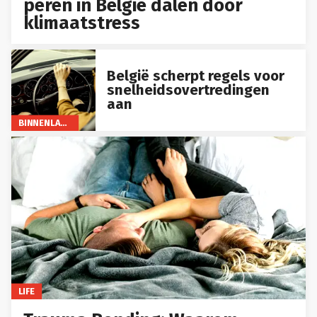
peren in België dalen door
klimaatstress
België scherpt regels voor
snelheidsovertredingen
aan
BINNENLAND
LIFE