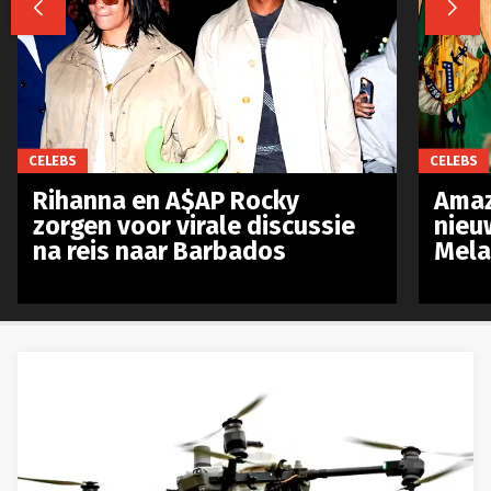


CELEBS
CELEBS
Rihanna en A$AP Rocky
Amaz
zorgen voor virale discussie
nieu
na reis naar Barbados
Mela