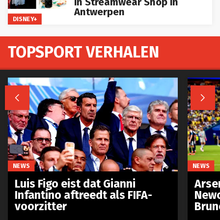
Antwerpen
DISNEY+
TOPSPORT VERHALEN


NEWS
NEWS
Luis Figo eist dat Gianni
Arse
Infantino aftreedt als FIFA-
Newc
voorzitter
Brun