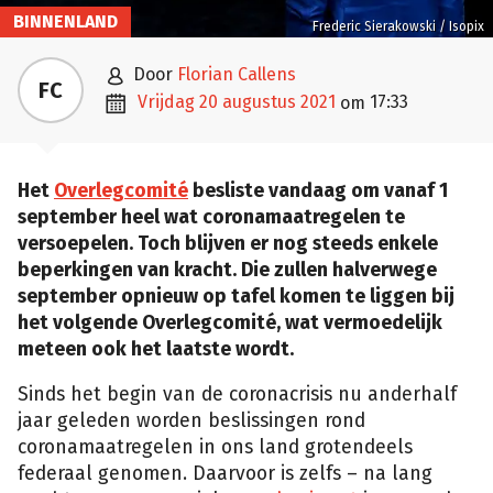
BINNENLAND
Frederic Sierakowski / Isopix

door
Florian Callens
FC

vrijdag 20 augustus 2021
17:33
om
Het
Overlegcomité
besliste vandaag om vanaf 1
september heel wat coronamaatregelen te
versoepelen. Toch blijven er nog steeds enkele
beperkingen van kracht. Die zullen halverwege
september opnieuw op tafel komen te liggen bij
het volgende Overlegcomité, wat vermoedelijk
meteen ook het laatste wordt.
Sinds het begin van de coronacrisis nu anderhalf
jaar geleden worden beslissingen rond
coronamaatregelen in ons land grotendeels
federaal genomen. Daarvoor is zelfs – na lang