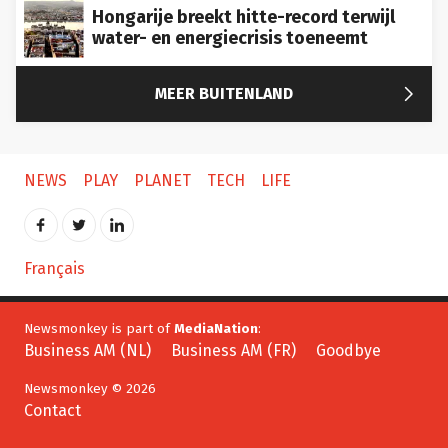
Hongarije breekt hitte-record terwijl
water- en energiecrisis toeneemt

MEER BUITENLAND
NEWS
PLAY
PLANET
TECH
LIFE
Français
Newsmonkey is part of
MediaNation
:
Business AM (NL)
Business AM (FR)
Goodbye
Newsmonkey © 2026
Contact