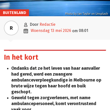
BUITENLAND
Photo by Ian Taylor on Unsplash

door
Redactie
R

woensdag 13 mei 2026
08:01
om
In het kort
Ondanks dat ze het leven van haar aanvaller
had gered, werd een zwangere
ambulanceverpleegkundige in Melbourne op
brute wijze tegen haar hoofd en buik
geschopt.
Geweld tegen zorgverleners, met name
ambulancepersoneel, komt verontrustend
vaak voor.