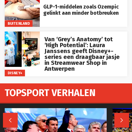
GLP-1-middelen zoals Ozempic
gelinkt aan minder botbreuken
BUITENLAND
Van ‘Grey’s Anatomy’ tot
‘High Potential’: Laura
Janssens geeft Disney+-
series een draagbaar jasje
in Streamwear Shop in
Antwerpen
DISNEY+
TOPSPORT VERHALEN

