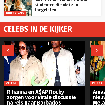
studenten die niet zijn
toegelaten
BUITENLAND
CELEBS IN DE KIJKER


CELEBS
CELEBS
Rihanna en A$AP Rocky
Amaz
zorgen voor virale discussie
nieu
na reis naar Barbados
Mela