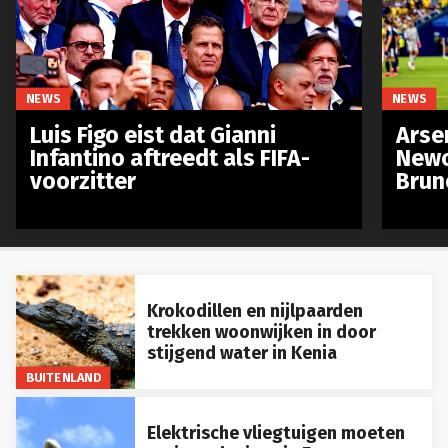
NEWS
NEWS
Luis Figo eist dat Gianni
Arse
Infantino aftreedt als FIFA-
Newc
voorzitter
Brun
Krokodillen en nijlpaarden
trekken woonwijken in door
stijgend water in Kenia
BUITENLAND
Elektrische vliegtuigen moeten