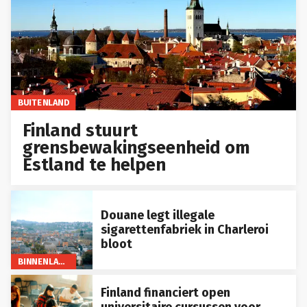
BUITENLAND
Finland stuurt
grensbewakingseenheid om
Estland te helpen
Douane legt illegale
sigarettenfabriek in Charleroi
bloot
BINNENLAND
Finland financiert open
universitaire cursussen voor