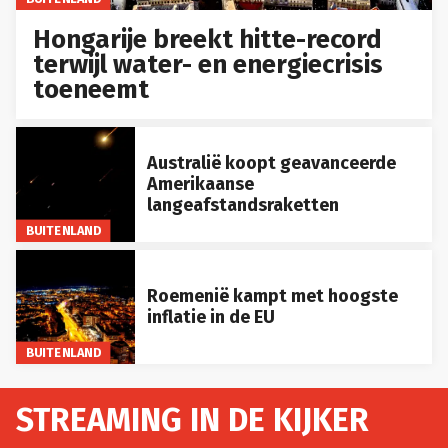
Hongarije breekt hitte-record
terwijl water- en energiecrisis
toeneemt
Australië koopt geavanceerde
Amerikaanse
langeafstandsraketten
BUITENLAND
Roemenië kampt met hoogste
inflatie in de EU
BUITENLAND
STREAMING IN DE KIJKER