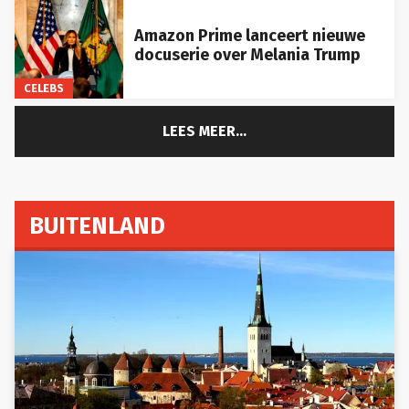
Amazon Prime lanceert nieuwe
docuserie over Melania Trump
CELEBS
LEES MEER...
BUITENLAND