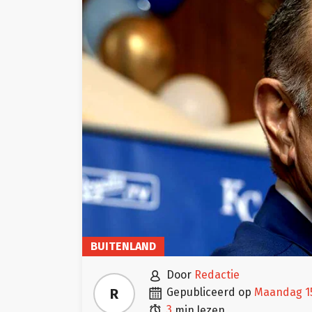
BUITENLAND

door
Redactie

R
gepubliceerd op
maandag 1

3
min lezen