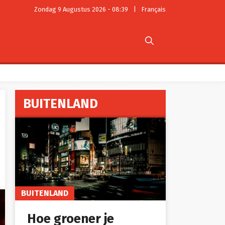
Zondag 9 Augustus 2026 - 08:39
|
Français

BUITENLAND
BUITENLAND
Hoe groener je