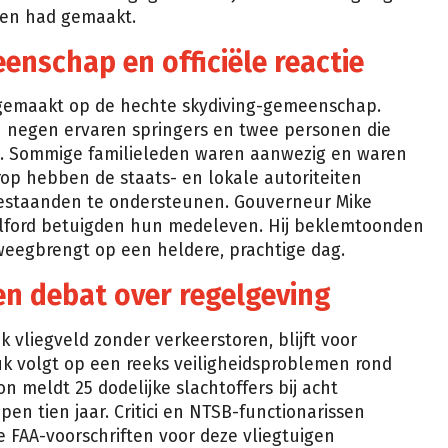
ten had gemaakt.
nschap en officiële reactie
 gemaakt op de hechte skydiving-gemeenschap.
h negen ervaren springers en twee personen die
. Sommige familieleden waren aanwezig en waren
rop hebben de staats- en lokale autoriteiten
estaanden te ondersteunen. Gouverneur Mike
lford betuigden hun medeleven. Hij beklemtoonden
weegbrengt op een heldere, prachtige dag.
en debat over regelgeving
k vliegveld zonder verkeerstoren, blijft voor
uk volgt op een reeks veiligheidsproblemen rond
n meldt 25 dodelijke slachtoffers bij acht
pen tien jaar. Critici en NTSB-functionarissen
 FAA-voorschriften voor deze vliegtuigen