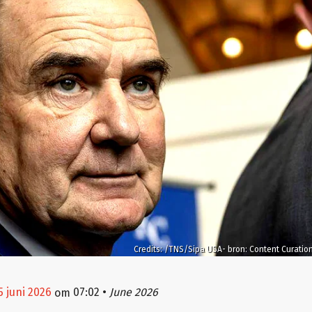
Credits: /TNS/Sipa USA- bron: Content Curatio
5 juni 2026
07:02
•
June 2026
om