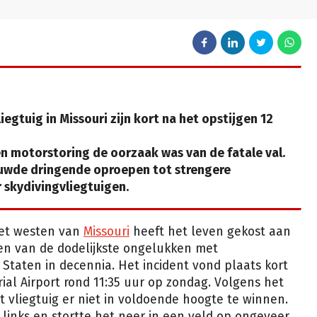
iegtuig in Missouri zijn kort na het opstijgen 12
 motorstoring de oorzaak was van de fatale val.
euwde dringende oproepen tot strengere
r skydivingvliegtuigen.
het westen van
Missouri
heeft het leven gekost aan
 een van de dodelijkste ongelukken met
 Staten in decennia. Het incident vond plaats kort
ial Airport rond 11:35 uur op zondag. Volgens het
liegtuig er niet in voldoende hoogte te winnen.
links en stortte het neer in een veld op ongeveer