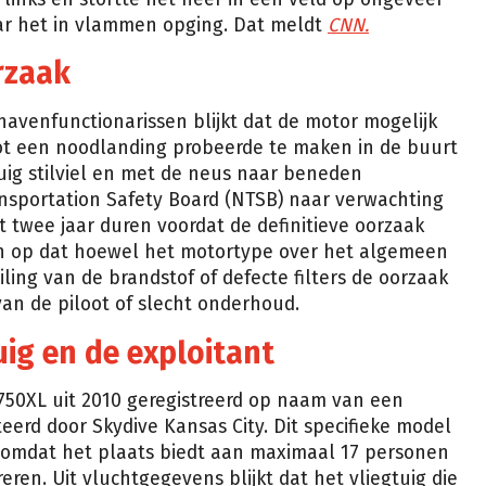
ar het in vlammen opging. Dat meldt
CNN.
rzaak
havenfunctionarissen blijkt dat de motor mogelijk
ot een noodlanding probeerde te maken in de buurt
uig stilviel en met de neus naar beneden
ansportation Safety Board (NTSB) naar verwachting
t twee jaar duren voordat de definitieve oorzaak
en op dat hoewel het motortype over het algemeen
iling van de brandstof of defecte filters de oorzaak
van de piloot of slecht onderhoud.
uig en de exploitant
 750XL uit 2010 geregistreerd op naam van een
teerd door Skydive Kansas City. Dit specifieke model
, omdat het plaats biedt aan maximaal 17 personen
en. Uit vluchtgegevens blijkt dat het vliegtuig die