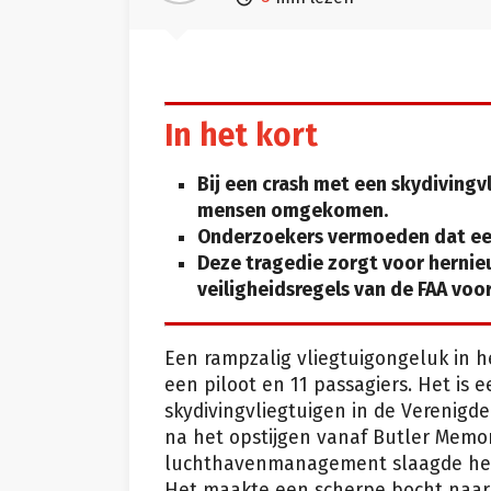
In het kort
Bij een crash met een skydivingvl
mensen omgekomen.
Onderzoekers vermoeden dat een
Deze tragedie zorgt voor herni
veiligheidsregels van de FAA voo
Een rampzalig vliegtuigongeluk in 
een piloot en 11 passagiers. Het is
skydivingvliegtuigen in de Verenigde
na het opstijgen vanaf Butler Memor
luchthavenmanagement slaagde het v
Het maakte een scherpe bocht naar 