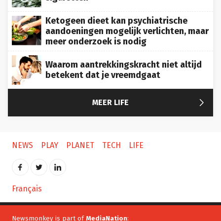
Ketogeen dieet kan psychiatrische
aandoeningen mogelijk verlichten, maar
meer onderzoek is nodig
Waarom aantrekkingskracht niet altijd
betekent dat je vreemdgaat

MEER LIFE
NEWS
PLAY
PLANET
TECH
LIFE
Français
Newsmonkey is part of
MediaNation
: