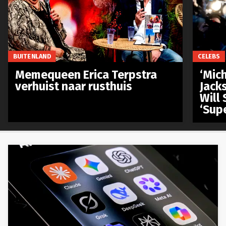
BUITENLAND
CELEBS
Memequeen Erica Terpstra
‘Mich
verhuist naar rusthuis
Jack
Will 
‘Sup