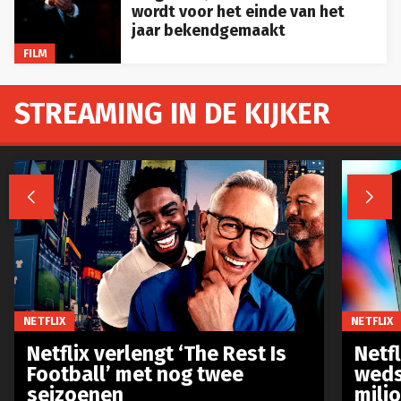
wordt voor het einde van het
jaar bekendgemaakt
FILM
STREAMING IN DE KIJKER


NETFLIX
NETFLIX
Netflix verlengt ‘The Rest Is
Netf
Football’ met nog twee
weds
seizoenen
milj