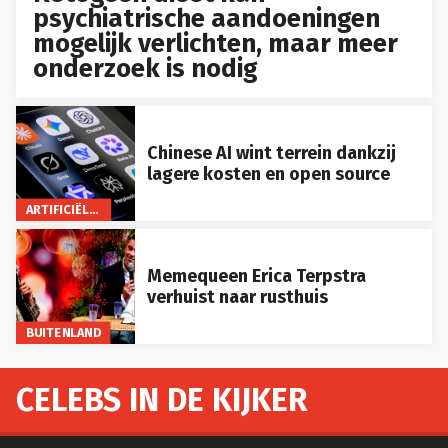
psychiatrische aandoeningen
mogelijk verlichten, maar meer
onderzoek is nodig
Chinese AI wint terrein dankzij
lagere kosten en open source
ARTIFICIËLE INTELLIGENTIE
Memequeen Erica Terpstra
verhuist naar rusthuis
BUITENLAND
CELEBS IN DE KIJKER