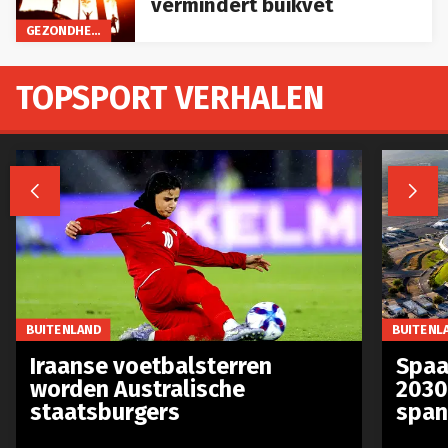
vermindert buikvet
GEZONDHEID
TOPSPORT VERHALEN


BUITENLAND
BUITENL
Iraanse voetbalsterren
Spaa
worden Australische
2030
staatsburgers
span