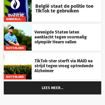
België staat de politie toe
TikTok te gebruiken
BINNENLAND
Verenigde Staten laten
aanklacht tegen voormalig
olympiër Hearn vallen
BUITENLAND
TikTok-ster sterft via MAID na
strijd tegen vroeg optredende
Alzheimer
BUITENLAND
LEES MEER...