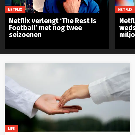
NETFLIX
NETFLIX
Netflix verlengt ‘The Rest Is
Netf
Football’ met nog twee
weds
seizoenen
milj
LIFE