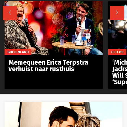


BUITENLAND
CELEBS
Memequeen Erica Terpstra
‘Mich
verhuist naar rusthuis
Jack
Will 
‘Sup