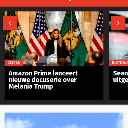


CELEBS
BUITENL
Amazon Prime lanceert
Sean 
nieuwe docuserie over
uitg
Melania Trump