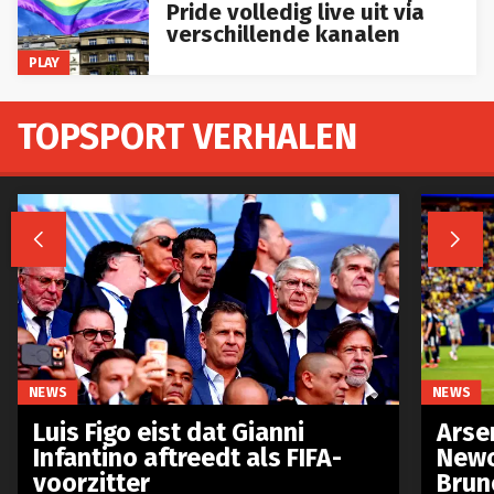
Pride volledig live uit via
verschillende kanalen
PLAY
TOPSPORT VERHALEN


NEWS
NEWS
Luis Figo eist dat Gianni
Arse
Infantino aftreedt als FIFA-
Newc
voorzitter
Brun