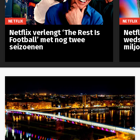
NETFLIX
NETFLIX
Netflix verlengt ‘The Rest Is
Netf
Football’ met nog twee
weds
seizoenen
milj