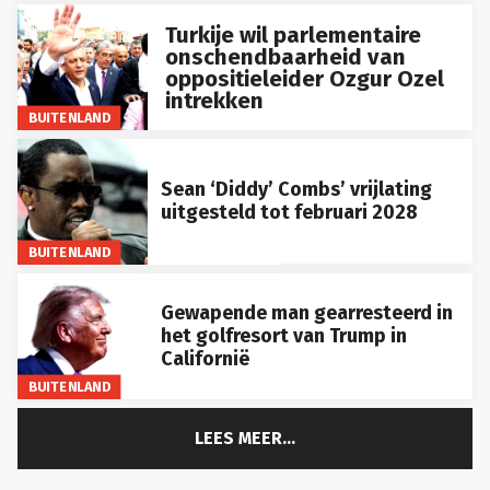
Turkije wil parlementaire
onschendbaarheid van
oppositieleider Ozgur Ozel
intrekken
BUITENLAND
Sean ‘Diddy’ Combs’ vrijlating
uitgesteld tot februari 2028
BUITENLAND
Gewapende man gearresteerd in
het golfresort van Trump in
Californië
BUITENLAND
LEES MEER...