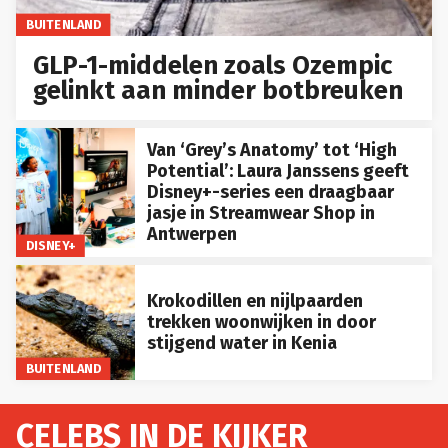
BUITENLAND
GLP-1-middelen zoals Ozempic
gelinkt aan minder botbreuken
Van ‘Grey’s Anatomy’ tot ‘High
Potential’: Laura Janssens geeft
Disney+-series een draagbaar
jasje in Streamwear Shop in
Antwerpen
DISNEY+
Krokodillen en nijlpaarden
trekken woonwijken in door
stijgend water in Kenia
BUITENLAND
CELEBS IN DE KIJKER