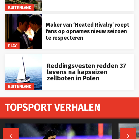
BUITENLAND
Maker van ‘Heated Rivalry’ roept
fans op opnames nieuw seizoen
te respecteren
PLAY
Reddingsvesten redden 37
levens na kapseizen
zeilboten in Polen
BUITENLAND
TOPSPORT VERHALEN

