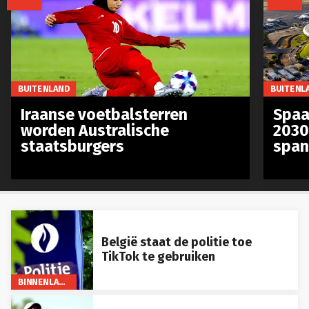
BUITENLAND
BUITENL
Iraanse voetbalsterren
Spaa
worden Australische
2030
staatsburgers
span
België staat de politie toe
TikTok te gebruiken
BINNENLAND