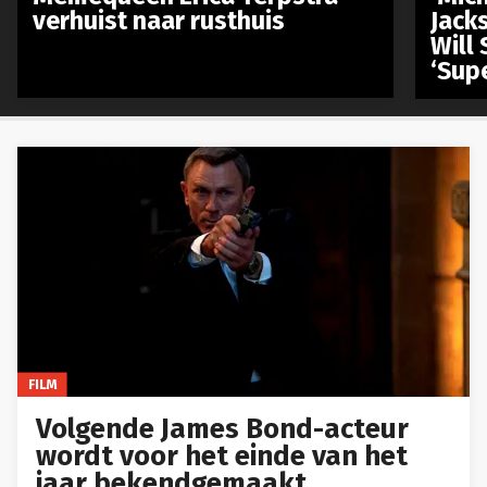
verhuist naar rusthuis
Jack
Will 
‘Sup
FILM
Volgende James Bond-acteur
wordt voor het einde van het
jaar bekendgemaakt