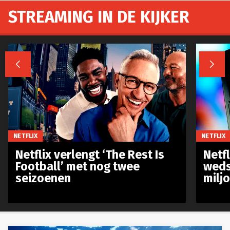
STREAMING IN DE KIJKER


NETFLIX
NETFLIX
Netflix verlengt ‘The Rest Is
Netf
Football’ met nog twee
weds
seizoenen
milj