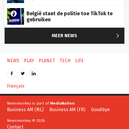
België staat de politie toe TikTok te
gebruiken

MEER NEWS
NEWS
PLAY
PLANET
TECH
LIFE
Français
Newsmonkey is part of
MediaNation
:
Business AM (NL)
Business AM (FR)
Goodbye
Newsmonkey © 2026
Contact