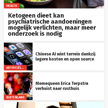
HEALTH
Ketogeen dieet kan
psychiatrische aandoeningen
mogelijk verlichten, maar meer
onderzoek is nodig
Chinese AI wint terrein dankzij
lagere kosten en open source
ARTIFICIËLE INTELLIGENTIE
Memequeen Erica Terpstra
verhuist naar rusthuis
BUITENLAND