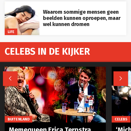
Waarom sommige mensen geen
beelden kunnen oproepen, maar
wel kunnen dromen
LIFE
CELEBS IN DE KIJKER


BUITENLAND
CELEBS
Memequeen Erica Terpstra
‘Mich