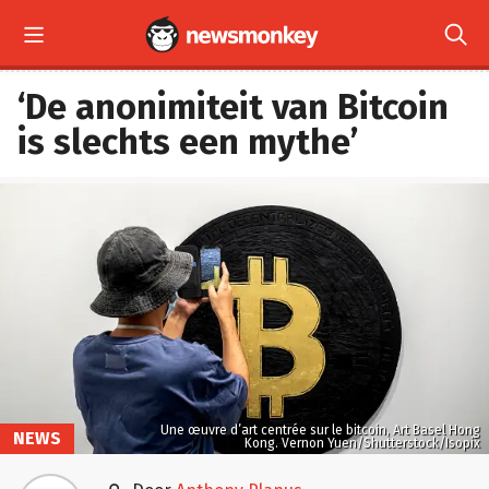


‘De anonimiteit van Bitcoin
is slechts een mythe’
Une œuvre d’art centrée sur le bitcoin, Art Basel Hong
NEWS
Kong. Vernon Yuen/Shutterstock/Isopix