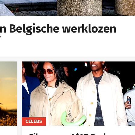
an Belgische werklozen
W
CELEBS