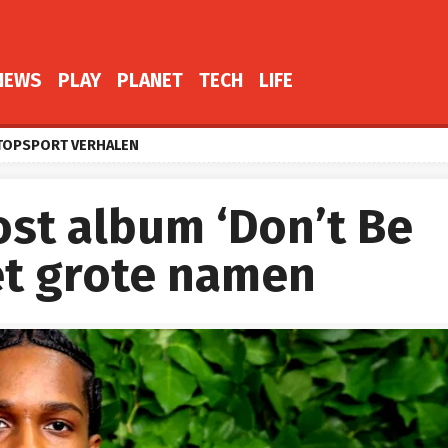
NEWS
PLAY
PLANET
TECH
LIFE
TOPSPORT VERHALEN
ost album ‘Don’t Be
et grote namen