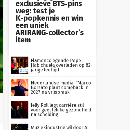
exclusieve BTS‑pins
weg: test je
K‑popkennis en win
een uniek
ARIRANG‑collector’s
item
Flamencolegende Pepe
Habichuela overleden op 82-
jarige leeftijd
Nederlandse media: “Marco
Borsato plant comeback in
s
2027 na vrijspraak”
Jelly Roll legt carrière stil
voor geestelijke gezondheid
na scheiding
Muziekindustrie wil door AI