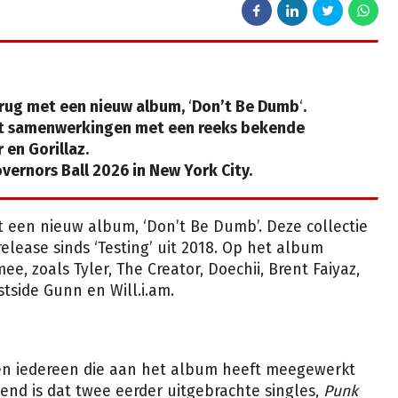
erug met een nieuw album,
‘
Don’t Be Dumb
‘
.
t samenwerkingen met een reeks bekende
r en Gorillaz.
ernors Ball 2026 in New York City.
 een nieuw album, ‘Don’t Be Dumb’. Deze collectie
release sinds ‘Testing’ uit 2018. Op het album
 zoals Tyler, The Creator, Doechii, Brent Faiyaz,
stside Gunn en Will.i.am.
 en iedereen die aan het album heeft meegewerkt
end is dat twee eerder uitgebrachte singles,
Punk