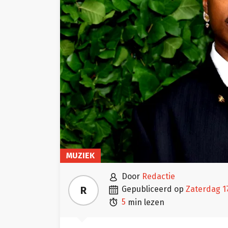
MUZIEK

door
Redactie

R
gepubliceerd op
zaterdag 1

5
min lezen