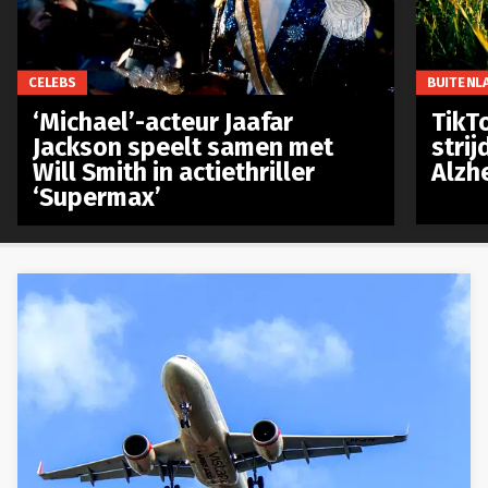
CELEBS
BUITENL
‘Michael’-acteur Jaafar
TikTo
Jackson speelt samen met
stri
Will Smith in actiethriller
Alzh
‘Supermax’