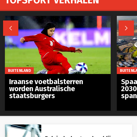


BUITENLAND
BUITENL
Iraanse voetbalsterren
Spaa
worden Australische
2030
staatsburgers
span
Belgische bestuurders blijven