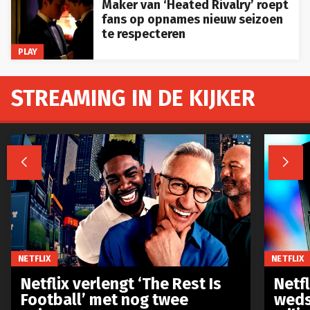
Maker van ‘Heated Rivalry’ roept
fans op opnames nieuw seizoen
te respecteren
PLAY
STREAMING IN DE KIJKER


NETFLIX
NETFLIX
Netflix verlengt ‘The Rest Is
Netf
Football’ met nog twee
weds