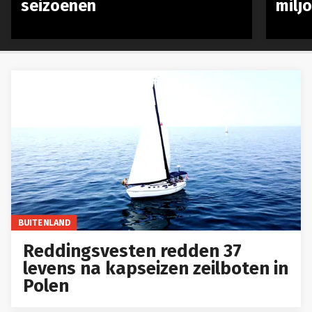
seizoenen
milj
BUITENLAND
Reddingsvesten redden 37
levens na kapseizen zeilboten in
Polen