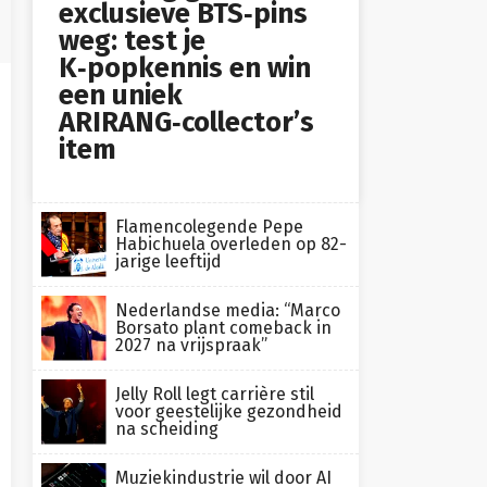
exclusieve BTS‑pins
weg: test je
K‑popkennis en win
een uniek
ARIRANG‑collector’s
item
Flamencolegende Pepe
Habichuela overleden op 82-
jarige leeftijd
Nederlandse media: “Marco
Borsato plant comeback in
2027 na vrijspraak”
Jelly Roll legt carrière stil
voor geestelijke gezondheid
na scheiding
Muziekindustrie wil door AI