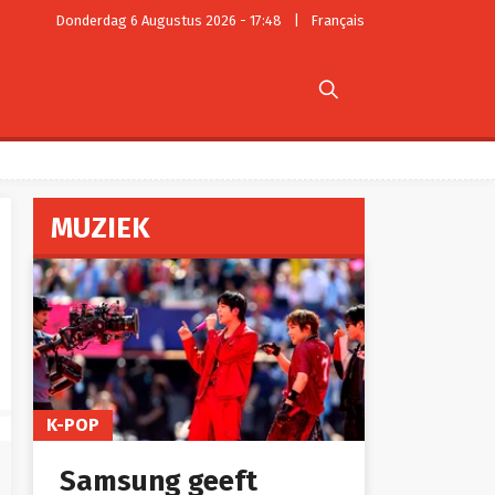
Donderdag 6 Augustus 2026 - 17:48
|
Français

MUZIEK
K-POP
Samsung geeft