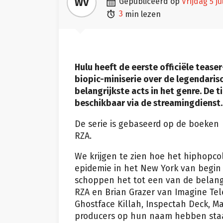

WV
gepubliceerd op
vrijdag 5 ju

3
min lezen
Hulu heeft de eerste officiële teaser
biopic-miniserie over de legendari
belangrijkste acts in het genre. De 
beschikbaar via de streamingdienst.
De serie is gebaseerd op de boeken
RZA.
We krijgen te zien hoe het hiphopcoll
epidemie in het New York van begin
schoppen het tot een van de belang
RZA en Brian Grazer van Imagine Telev
Ghostface Killah, Inspectah Deck, Ma
producers op hun naam hebben sta