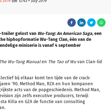
li 2019
12:43
•
July 2019
om
-trailer gelost van
Wu-Tang: An American Saga
, een
sche hiphopformatie Wu-Tang Clan, één van de
tiendelige miniserie is vanaf 4 september
The Wu-Tang Manual
en
The Tao of Wu
van Clan-lid
ectief bij elkaar komt ten tijde van de crack-
 jaren ’90. Method Man, RZA en hun kompanen
rijkste acts van de popgeschiedenis. Method Man,
ision zijn zelfs executive producers, terwijl
sta Killa en GZA de functie van consulting
an.