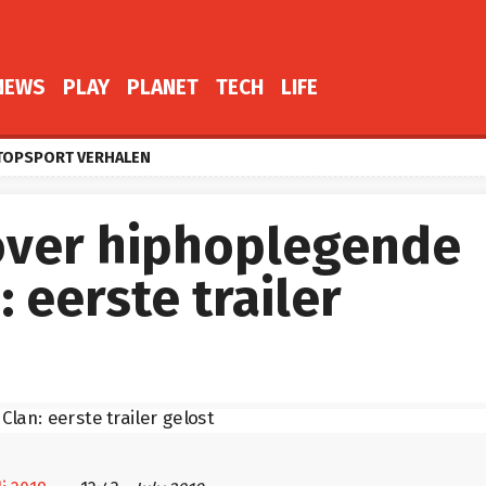
NEWS
PLAY
PLANET
TECH
LIFE
TOPSPORT VERHALEN
 over hiphoplegende
 eerste trailer