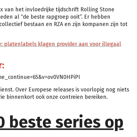
 van het invloedrijke tijdschrift Rolling Stone
eden al “de beste rapgroep ooit”. Er hebben
collectief bestaan en RZA en zijn kompanen zijn tot
: platenlabels klagen provider aan voor illegaal
r:
ime_continue=65&v=ov0VN0HPiPI
enst. Over Europese releases is voorlopig nog niets
rie binnenkort ook onze contreien bereiken.
50 beste series op