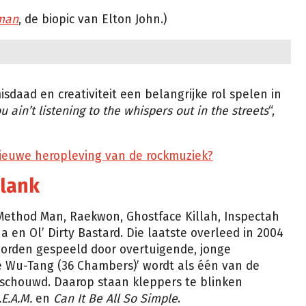
man
, de biopic van Elton John.)
isdaad en creativiteit een belangrijke rol spelen in
u ain’t listening to the whispers out in the streets
“,
 nieuwe heropleving van de rockmuziek?
plank
 Method Man, Raekwon, Ghostface Killah, Inspectah
 en Ol’ Dirty Bastard. Die laatste overleed in 2004
worden gespeeld door overtuigende, jonge
e Wu-Tang (36 Chambers)’ wordt als één van de
eschouwd. Daarop staan kleppers te blinken
E.A.M.
en
Can It Be All So Simple
.