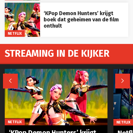
‘KPop Demon Hunters’ krijgt
boek dat geheimen van de film
onthult
NETFLIX
STREAMING IN DE KIJKER


NETFLIX
NETFLIX
‘KPop Demon Hunters’ krijgt
Netfl