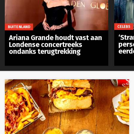
CELEBS
BUITENLAND
‘Stra
Ariana Grande houdt vast aan
pers
Londense concertreeks
eerd
ondanks terugtrekking