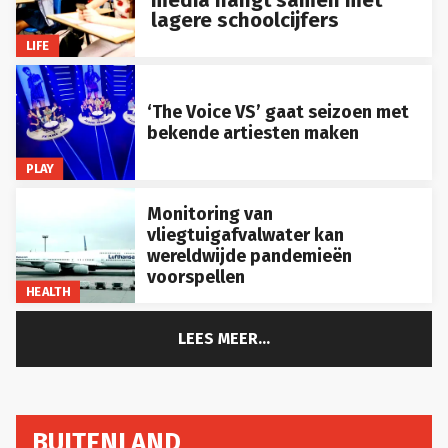
lagere schoolcijfers
LIFE
‘The Voice VS’ gaat seizoen met
bekende artiesten maken
PLAY
Monitoring van
vliegtuigafvalwater kan
wereldwijde pandemieën
voorspellen
HEALTH
LEES MEER...
BUITENLAND