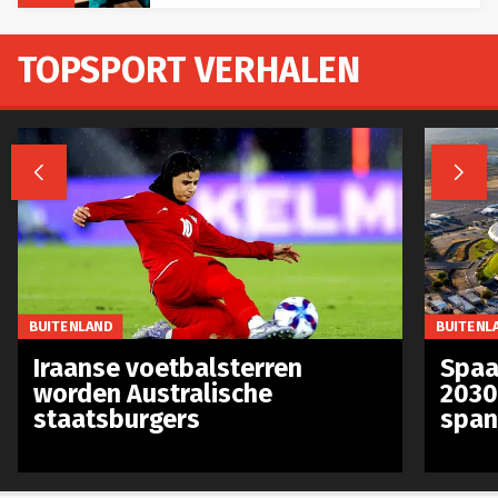
TOPSPORT VERHALEN


BUITENLAND
BUITENL
Iraanse voetbalsterren
Spaa
worden Australische
2030
staatsburgers
span