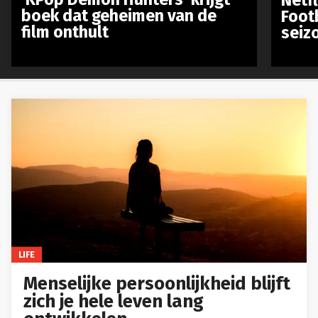
boek dat geheimen van de
Foot
film onthult
seiz
LIFE
Menselijke persoonlijkheid blijft
zich je hele leven lang