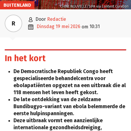
BUITENLAND
CHINE NOUVELLE/SIPA via Content Curation

door
Redactie
R

dinsdag 19 mei 2026
10:31
om
In het kort
De Democratische Republiek Congo heeft
gespecialiseerde behandelcentra voor
ebolapatiënten opgezet na een uitbraak die al
118 mensen het leven heeft gekost.
De late ontdekking van de zeldzame
Bundibugyo-variant van ebola belemmerde de
eerste hulpinspanningen.
Deze uitbraak vormt een aanzienlijke
internationale gezondheidsdreiging,