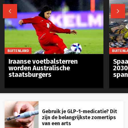


BUITENLAND
BUITENL
Iraanse voetbalsterren
Spaa
worden Australische
2030
staatsburgers
span
Gebruik je GLP-1-medicatie? Dit
zijn de belangrijkste zomertips
van een arts