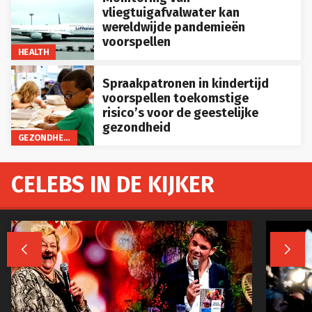
vliegtuigafvalwater kan
wereldwijde pandemieën
voorspellen
HEALTH
Spraakpatronen in kindertijd
voorspellen toekomstige
risico’s voor de geestelijke
gezondheid
GEZONDHEID
CELEBS IN DE KIJKER

