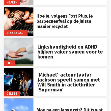
HEALTH
Hoe je, volgens Fost Plus, je
barbecueafval op de juiste
manier recyclet
BINNENLAND
Linkshandigheid en ADHD
blijken vaker samen voor te
komen
LIFE
‘Michael’-acteur Jaafar
Jackson speelt samen met
Will Smith in actiethriller
‘Supermax’
CELEBS
Moe na een lange reis? Dit is wat