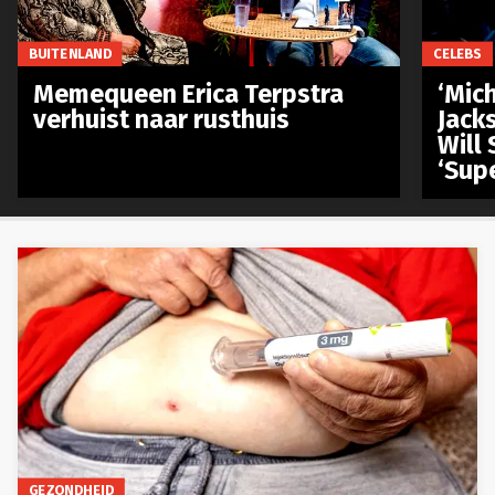
BUITENLAND
CELEBS
Memequeen Erica Terpstra
‘Mich
verhuist naar rusthuis
Jack
Will 
‘Sup
GEZONDHEID