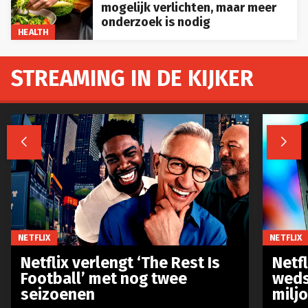
mogelijk verlichten, maar meer
onderzoek is nodig
HEALTH
STREAMING IN DE KIJKER


NETFLIX
NETFLIX
Netflix verlengt ‘The Rest Is
Netf
Football’ met nog twee
weds
seizoenen
milj