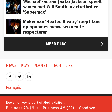
‘Michael’-acteur Jaafar Jackson speelt
samen met Will Smith in actiethriller
‘Supermax’
Maker van ‘Heated Rivalry’ roept fans
op opnames nieuw seizoen te
respecteren

MEER PLAY
NEWS
PLAY
PLANET
TECH
LIFE
Français
Newsmonkey is part of
MediaNation
:
Business AM (NL)
Business AM (FR)
Goodbye