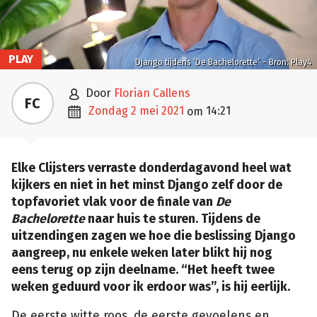
PLAY
Django tijdens ‘De Bachelorette’ – Bron: Play4

door
Florian Callens
FC

zondag 2 mei 2021
14:21
om
Elke Clijsters verraste donderdagavond heel wat
kijkers en niet in het minst Django zelf door de
topfavoriet vlak voor de finale van
De
Bachelorette
naar huis te sturen. Tijdens de
uitzendingen zagen we hoe die beslissing Django
aangreep, nu enkele weken later blikt hij nog
eens terug op zijn deelname. “Het heeft twee
weken geduurd voor ik erdoor was”, is hij eerlijk.
De eerste witte roos, de eerste gevoelens en