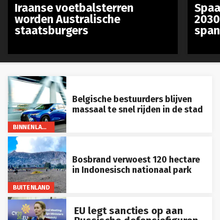
Iraanse voetbalsterren
Spaa
worden Australische
2030
staatsburgers
span
Belgische bestuurders blijven
massaal te snel rijden in de stad
BINNENLAND
Bosbrand verwoest 120 hectare
in Indonesisch nationaal park
BUITENLAND
EU legt sancties op aan
Russische defensiefiguren