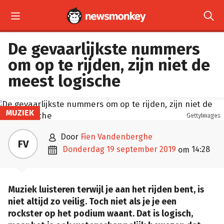


De gevaarlijkste nummers
om op te rijden, zijn niet de
meest logische
MUZIEK
GettyImages

door
Fien Vandenberghe
FV

donderdag 19 september 2019
14:28
om
Muziek luisteren terwijl je aan het rijden bent, is
niet altijd zo veilig. Toch niet als je je een
rockster op het podium waant. Dat is logisch,