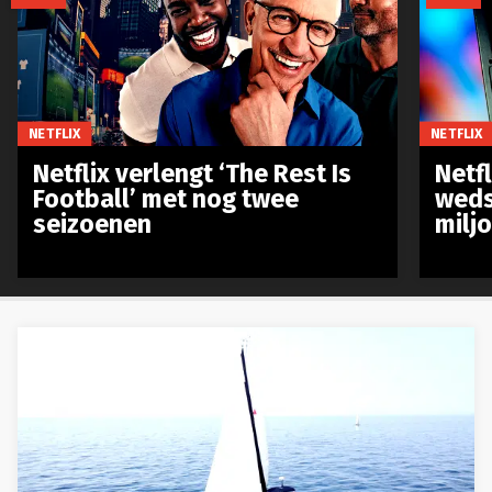
NETFLIX
NETFLIX
Netflix verlengt ‘The Rest Is
Netf
Football’ met nog twee
weds
seizoenen
milj