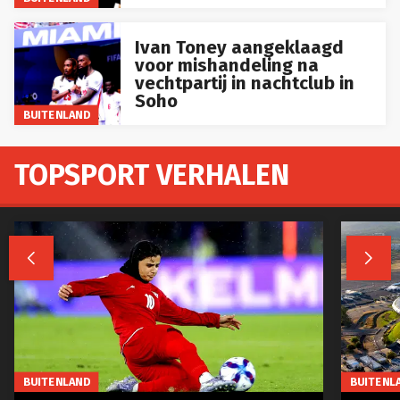
Ivan Toney aangeklaagd
voor mishandeling na
vechtpartij in nachtclub in
Soho
BUITENLAND
TOPSPORT VERHALEN


BUITENLAND
BUITENL