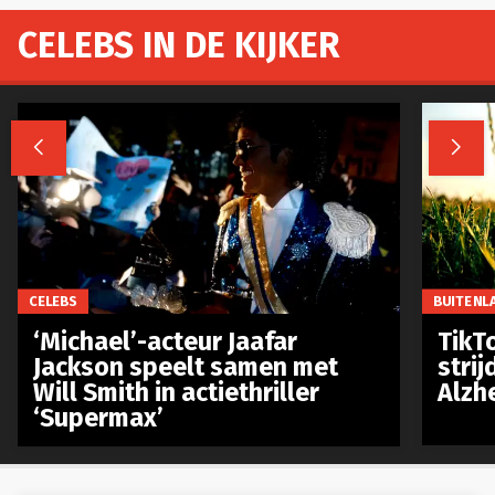
CELEBS IN DE KIJKER


CELEBS
BUITENL
‘Michael’-acteur Jaafar
TikTo
Jackson speelt samen met
stri
Will Smith in actiethriller
Alzh
‘Supermax’