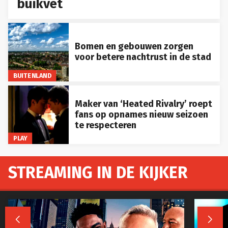
buikvet
Bomen en gebouwen zorgen
voor betere nachtrust in de stad
BUITENLAND
Maker van ‘Heated Rivalry’ roept
fans op opnames nieuw seizoen
te respecteren
PLAY
STREAMING IN DE KIJKER

