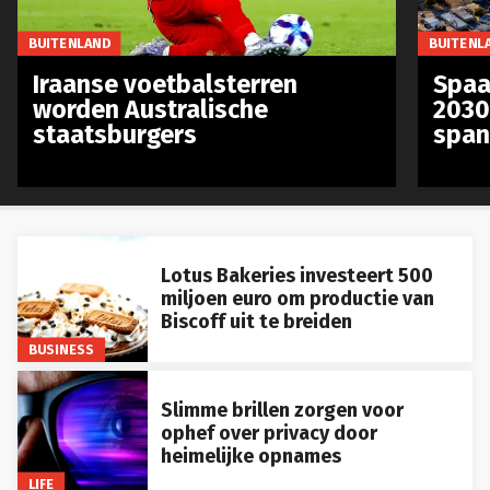
BUITENLAND
BUITENL
Iraanse voetbalsterren
Spaa
worden Australische
2030
staatsburgers
span
Lotus Bakeries investeert 500
miljoen euro om productie van
Biscoff uit te breiden
BUSINESS
Slimme brillen zorgen voor
ophef over privacy door
heimelijke opnames
LIFE