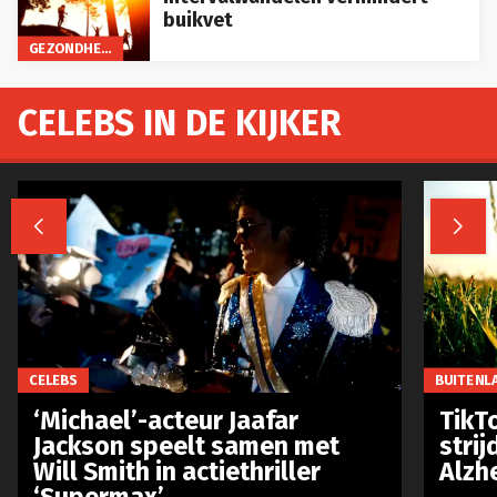
buikvet
GEZONDHEID
CELEBS IN DE KIJKER


CELEBS
BUITENL
‘Michael’-acteur Jaafar
TikTo
Jackson speelt samen met
stri
Will Smith in actiethriller
Alzh