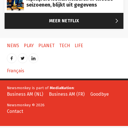
seizoenen, blijkt uit gegevens

MEER NETFLIX
NEWS
PLAY
PLANET
TECH
LIFE
Français
Newsmonkey is part of
MediaNation
:
Business AM (NL)
Business AM (FR)
Goodbye
Newsmonkey © 2026
Contact