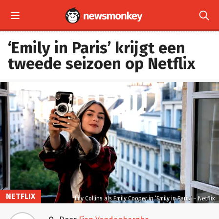


‘Emily in Paris’ krijgt een
tweede seizoen op Netflix
NETFLIX
Lily Collins als Emily Cooper in ‘Emily in Paris’ – Netflix