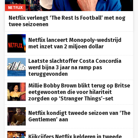
NETFLIX
Netflix verlengt ‘The Rest Is Football’ met nog
twee seizoenen
Netflix lanceert Monopoly-wedstrijd
met inzet van 2 miljoen dollar
Laatste slachtoffer Costa Concordia
werd bijna 3 jaar na ramp pas
teruggevonden
Millie Bobby Brown blikt terug op Britse
eetgewoonten die voor hilariteit
zorgden op ‘Stranger Things’-set
Netflix kondigt tweede seizoen van ‘The
Gentlemen’ aan
Kijkcijfers Netflix kelderen in tweede