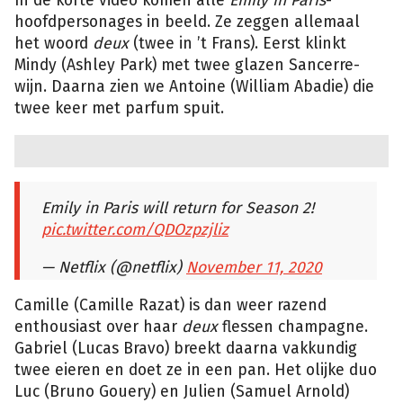
In de korte video komen alle
Emily in Paris
-
hoofdpersonages in beeld. Ze zeggen allemaal
het woord
deux
(twee in ’t Frans). Eerst klinkt
Mindy (Ashley Park) met twee glazen Sancerre-
wijn. Daarna zien we Antoine (William Abadie) die
twee keer met parfum spuit.
Emily in Paris will return for Season 2!
pic.twitter.com/QDOzpzjliz
— Netflix (@netflix)
November 11, 2020
Camille (Camille Razat) is dan weer razend
enthousiast over haar
deux
flessen champagne.
Gabriel (Lucas Bravo) breekt daarna vakkundig
twee eieren en doet ze in een pan. Het olijke duo
Luc (Bruno Gouery) en Julien (Samuel Arnold)