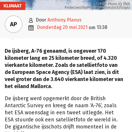
Credit: Photo by Ulrik
KLIMAAT
Pedersen/NurPhoto/Shutterstock/Isopix

door
Anthony Planus
AP

donderdag 20 mei 2021
13:38
om
De ijsberg, A-76 genaamd, is ongeveer 170
kilometer lang en 25 kilometer breed, of 4.320
vierkante kilometer. Zoals de satellietfoto van
de European Space Agency (ESA) laat zien, is dit
veel groter dan de 3.640 vierkante kilometer van
het eiland Mallorca.
De ijsberg werd opgemerkt door de British
Antarctic Survey en kreeg de naam ‘A-76’, zoals
het ESA woensdag in een tweet uitlegde. Het
ESA stuurde ook een satellietfoto de wereld in.
De gigantische ijsschots drijft momenteel in de