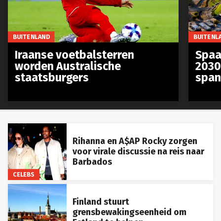
BUITENLAND
BUITENL
Iraanse voetbalsterren
Spaa
worden Australische
2030
staatsburgers
span
Rihanna en A$AP Rocky zorgen
voor virale discussie na reis naar
Barbados
CELEBS
Finland stuurt
grensbewakingseenheid om