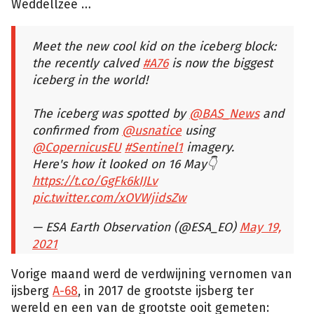
Weddellzee …
Meet the new cool kid on the iceberg block:
the recently calved
#A76
is now the biggest
iceberg in the world!
The iceberg was spotted by
@BAS_News
and
confirmed from
@usnatice
using
@CopernicusEU
#Sentinel1
imagery.
Here's how it looked on 16 May👇
https://t.co/GgFk6kIJLv
pic.twitter.com/xOVWjidsZw
— ESA Earth Observation (@ESA_EO)
May 19,
2021
Vorige maand werd de verdwijning vernomen van
ijsberg
A-68
, in 2017 de grootste ijsberg ter
wereld en een van de grootste ooit gemeten: