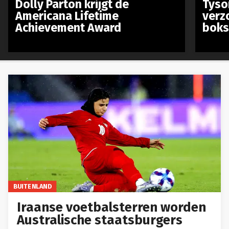
Dolly Parton krijgt de
Tyso
Americana Lifetime
verz
Achievement Award
boks
BUITENLAND
Iraanse voetbalsterren worden
Australische staatsburgers