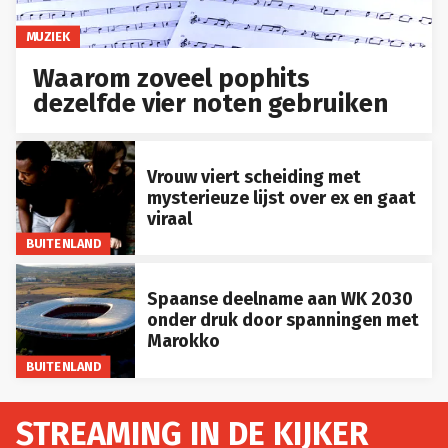
MUZIEK
Waarom zoveel pophits
dezelfde vier noten gebruiken
Vrouw viert scheiding met
mysterieuze lijst over ex en gaat
viraal
BUITENLAND
Spaanse deelname aan WK 2030
onder druk door spanningen met
Marokko
BUITENLAND
STREAMING IN DE KIJKER