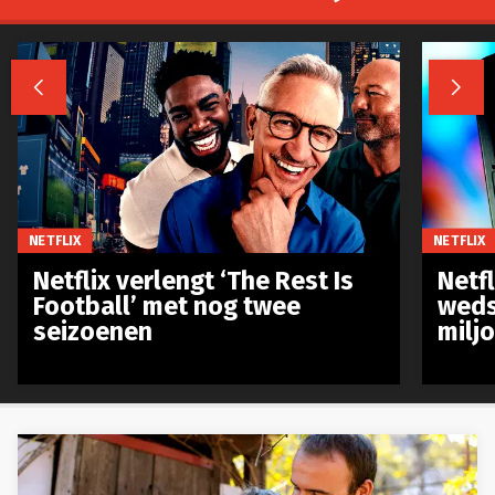


NETFLIX
NETFLIX
Netflix verlengt ‘The Rest Is
Netf
Football’ met nog twee
weds
seizoenen
milj