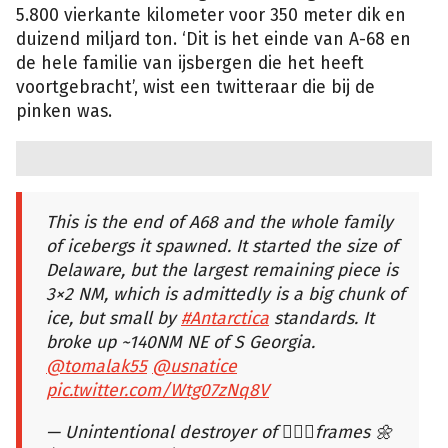
5.800 vierkante kilometer voor 350 meter dik en
duizend miljard ton. ‘Dit is het einde van A-68 en
de hele familie van ijsbergen die het heeft
voortgebracht’, wist een twitteraar die bij de
pinken was.
This is the end of A68 and the whole family
of icebergs it spawned. It started the size of
Delaware, but the largest remaining piece is
3×2 NM, which is admittedly is a big chunk of
ice, but small by
#Antarctica
standards. It
broke up ~140NM NE of S Georgia.
@tomalak55
@usnatice
pic.twitter.com/Wtg07zNq8V
— Unintentional destroyer of 🚴🏼‍♂️frames 🌼