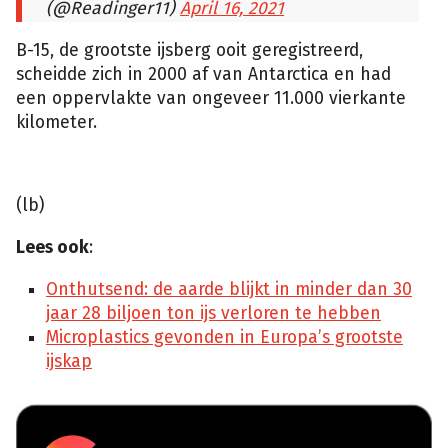
(@Readinger11)
April 16, 2021
B-15, de grootste ijsberg ooit geregistreerd,
satellietfoto
scheidde zich in 2000 af van Antarctica en had
/
bron:
een oppervlakte van ongeveer 11.000 vierkante
Defense
Meteorological
kilometer.
Satellite
Progra
m
/
Wikicommons.
(lb)
Lees ook
:
Onthutsend: de aarde blijkt in minder dan 30
jaar 28 biljoen ton ijs verloren te hebben
Microplastics gevonden in Europa’s grootste
ijskap