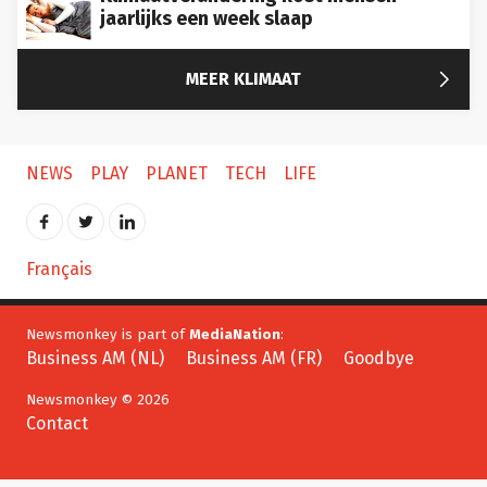
jaarlijks een week slaap

MEER KLIMAAT
NEWS
PLAY
PLANET
TECH
LIFE
Français
Newsmonkey is part of
MediaNation
:
Business AM (NL)
Business AM (FR)
Goodbye
Newsmonkey © 2026
Contact