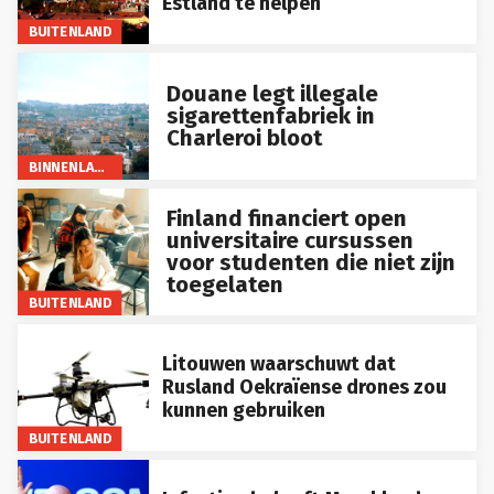
Estland te helpen
BUITENLAND
Douane legt illegale
sigarettenfabriek in
Charleroi bloot
BINNENLAND
Finland financiert open
universitaire cursussen
voor studenten die niet zijn
toegelaten
BUITENLAND
Litouwen waarschuwt dat
Rusland Oekraïense drones zou
kunnen gebruiken
BUITENLAND