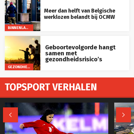
Meer dan helft van Belgische
werklozen belandt bij OCMW
BINNENLAND
Geboortevolgorde hangt
samen met
gezondheidsrisico’s
GEZONDHEID
TOPSPORT VERHALEN

