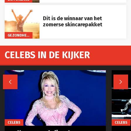
Dit is de winnaar van het
zomerse skincarepakket
GEZONDHEID
CELEBS IN DE KIJKER


CELEBS
CELEBS