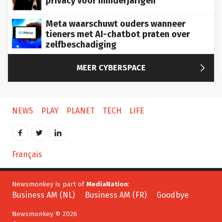
privacy voor minderjarigen
Meta waarschuwt ouders wanneer
tieners met AI-chatbot praten over
zelfbeschadiging

MEER CYBERSPACE
NEWS
PLAY
PLANET
TECH
LIFE
Français
Newsmonkey is part of
MediaNation
:
Business AM (NL)
Business AM (FR)
Goodbye
Newsmonkey © 2026