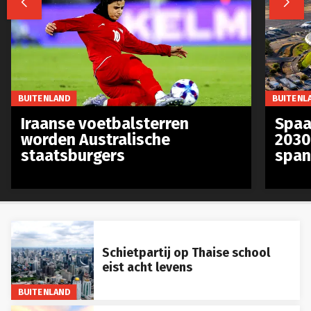


BUITENLAND
BUITENL
Iraanse voetbalsterren
Spaa
worden Australische
2030
staatsburgers
span
Schietpartij op Thaise school
eist acht levens
BUITENLAND