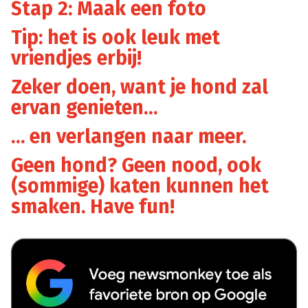
Stap 2: Maak een foto
Tip: het is ook leuk met
vriendjes erbij!
Zeker doen, want je hond zal
ervan genieten…
… en verlangen naar meer.
Geen hond? Geen nood, ook
(sommige) katen kunnen het
smaken. Have fun!