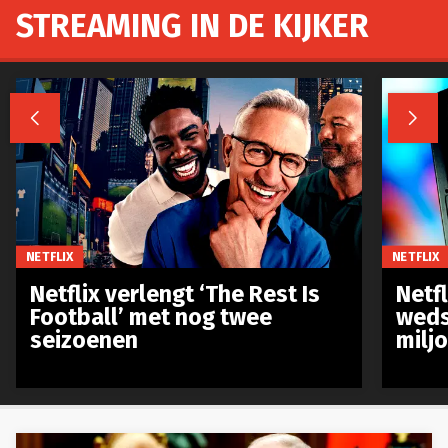
STREAMING IN DE KIJKER


NETFLIX
NETFLIX
Netflix verlengt ‘The Rest Is
Netf
Football’ met nog twee
weds
seizoenen
milj