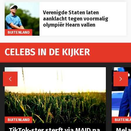
Verenigde Staten laten
aanklacht tegen voormalig
olympiër Hearn vallen
BUITENLAND
CELEBS IN DE KIJKER


BUITENLAND
BUITENL
TikTok-ster sterft via MAID na
Mela