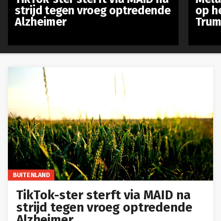
strijd tegen vroeg optredende
op h
Alzheimer
Trum
BUITENLAND
TikTok-ster sterft via MAID na
strijd tegen vroeg optredende
Alzheimer