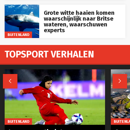
Grote witte haaien komen
waarschijnlijk naar Britse
wateren, waarschuwen
experts
BUITENLAND
TOPSPORT VERHALEN


BUITENLAND
BUITENL
Iraanse voetbalsterren
Spaa