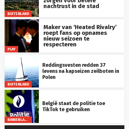
nachtrust in de stad
BUITENLAND
Maker van ‘Heated Rivalry’
roept fans op opnames
nieuw seizoen te
respecteren
PLAY
Reddingsvesten redden 37
levens na kapseizen zeilboten in
Polen
BUITENLAND
België staat de politie toe
TikTok te gebruiken
BINNENLAND
LEES MEER...