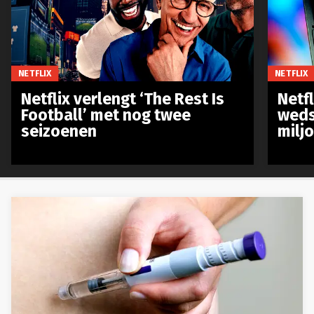
NETFLIX
NETFLIX
Netflix verlengt ‘The Rest Is
Netf
Football’ met nog twee
weds
seizoenen
milj