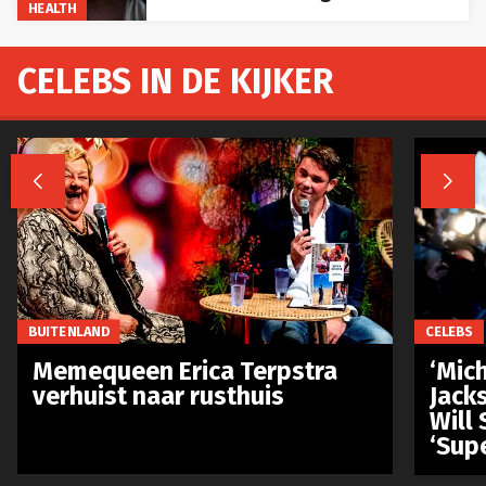
HEALTH
CELEBS IN DE KIJKER


BUITENLAND
CELEBS
Memequeen Erica Terpstra
‘Mich
verhuist naar rusthuis
Jack
Will 
‘Sup