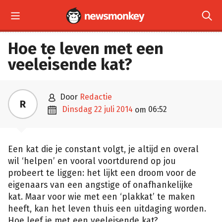


Hoe te leven met een
veeleisende kat?

door
Redactie
R

dinsdag 22 juli 2014
06:52
om
Een kat die je constant volgt, je altijd en overal
wil ‘helpen’ en vooral voortdurend op jou
probeert te liggen: het lijkt een droom voor de
eigenaars van een angstige of onafhankelijke
kat. Maar voor wie met een ‘plakkat’ te maken
heeft, kan het leven thuis een uitdaging worden.
Hoe leef je met een veeleisende kat?