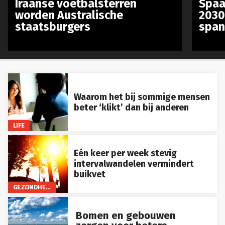
worden Australische
2030
staatsburgers
span
Waarom het bij sommige mensen
beter ‘klikt’ dan bij anderen
LIFE
Eén keer per week stevig
intervalwandelen vermindert
buikvet
GEZONDHEID
Bomen en gebouwen
zorgen voor betere