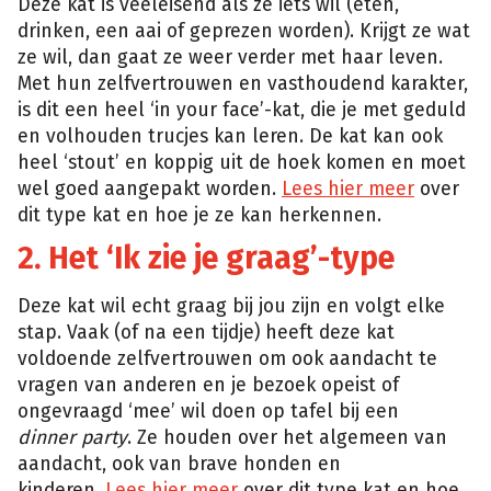
Deze kat is veeleisend als ze iets wil (eten,
drinken, een aai of geprezen worden). Krijgt ze wat
ze wil, dan gaat ze weer verder met haar leven.
Met hun zelfvertrouwen en vasthoudend karakter,
is dit een heel ‘in your face’-kat, die je met geduld
en volhouden trucjes kan leren. De kat kan ook
heel ‘stout’ en koppig uit de hoek komen en moet
wel goed aangepakt worden.
Lees hier meer
over
dit type kat en hoe je ze kan herkennen.
2. Het ‘Ik zie je graag’-type
Deze kat wil echt graag bij jou zijn en volgt elke
stap. Vaak (of na een tijdje) heeft deze kat
voldoende zelfvertrouwen om ook aandacht te
vragen van anderen en je bezoek opeist of
ongevraagd ‘mee’ wil doen op tafel bij een
dinner party
. Ze houden over het algemeen van
aandacht, ook van brave honden en
kinderen.
Lees hier meer
over dit type kat en hoe