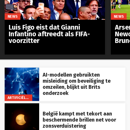
NEWS
NEWS
Luis Figo eist dat Gianni
Arse
Infantino aftreedt als FIFA-
Newc
voorzitter
Brun
AI-modellen gebruikten
misleiding om beveiliging te
omzeilen, blijkt uit Brits
onderzoek
ARTIFICIËLE INTELLIGENTIE
België kampt met tekort aan
beschermende brillen net voor
zonsverduistering