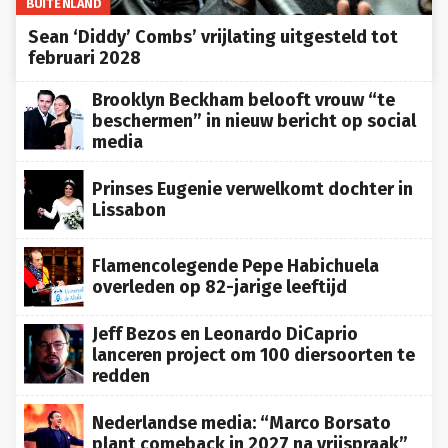
BUITENLAND
Sean ‘Diddy’ Combs’ vrijlating uitgesteld tot
februari 2028
Brooklyn Beckham belooft vrouw “te
beschermen” in nieuw bericht op social
media
Prinses Eugenie verwelkomt dochter in
Lissabon
Flamencolegende Pepe Habichuela
overleden op 82-jarige leeftijd
Jeff Bezos en Leonardo DiCaprio
lanceren project om 100 diersoorten te
redden
Nederlandse media: “Marco Borsato
plant comeback in 2027 na vrijspraak”