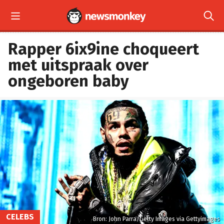


Rapper 6ix9ine choqueert
met uitspraak over
ongeboren baby
CELEBS
Bron: John Parra/Getty Images via Gettyimages