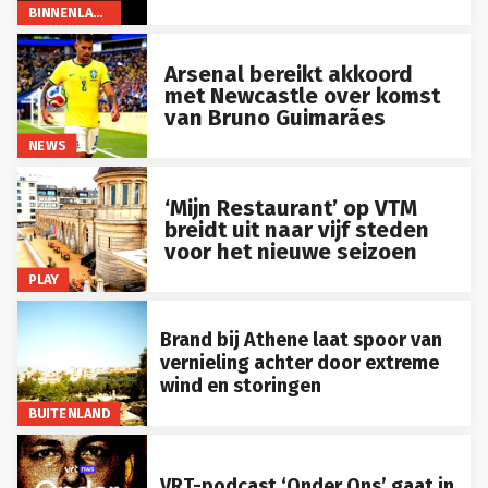
BINNENLAND
Arsenal bereikt akkoord
met Newcastle over komst
van Bruno Guimarães
NEWS
‘Mijn Restaurant’ op VTM
breidt uit naar vijf steden
voor het nieuwe seizoen
PLAY
Brand bij Athene laat spoor van
vernieling achter door extreme
wind en storingen
BUITENLAND
VRT-podcast ‘Onder Ons’ gaat in