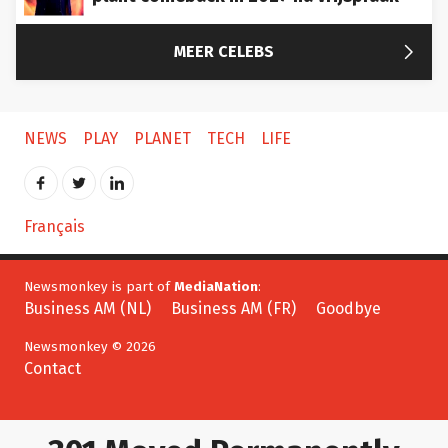

MEER CELEBS
NEWS
PLAY
PLANET
TECH
LIFE
Français
Newsmonkey is part of
MediaNation
:
Business AM (NL)
Business AM (FR)
Goodbye
Newsmonkey © 2026
Contact