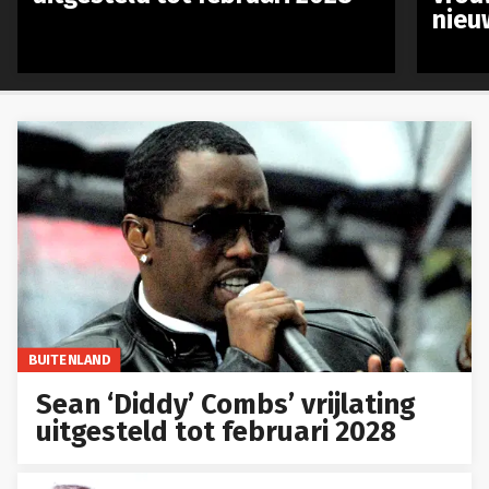
nieu
BUITENLAND
Sean ‘Diddy’ Combs’ vrijlating
uitgesteld tot februari 2028