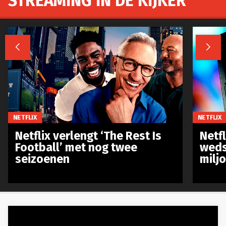
STREAMING IN DE KIJKER


NETFLIX
NETFLIX
Netflix verlengt ‘The Rest Is
Netf
Football’ met nog twee
weds
seizoenen
milj