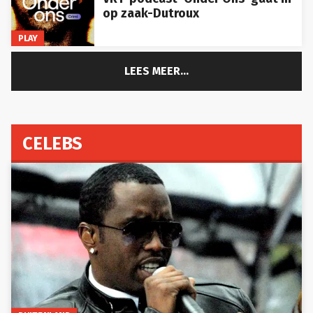
op zaak-Dutroux
PLAY
LEES MEER...
CELEBS