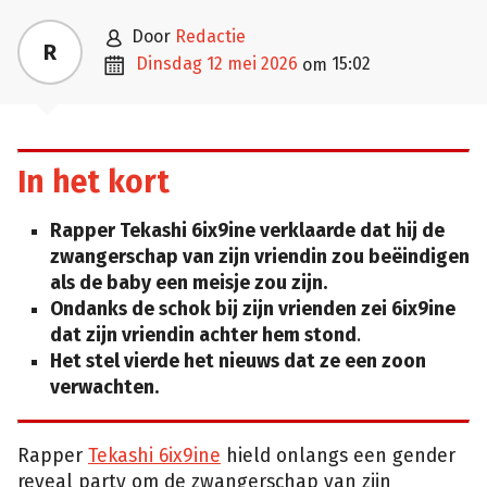

door
Redactie
R

dinsdag 12 mei 2026
15:02
om
In het kort
Rapper Tekashi 6ix9ine verklaarde dat hij de
zwangerschap van zijn vriendin zou beëindigen
als de baby een meisje zou zijn.
Ondanks de schok bij zijn vrienden zei 6ix9ine
dat zijn vriendin achter hem stond
.
Het stel vierde het nieuws dat ze een zoon
verwachten.
Rapper
Tekashi 6ix9ine
hield onlangs een gender
reveal party om de zwangerschap van zijn