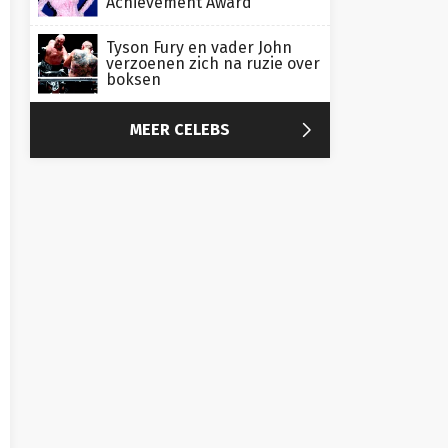
Achievement Award
Tyson Fury en vader John
verzoenen zich na ruzie over
boksen

MEER CELEBS