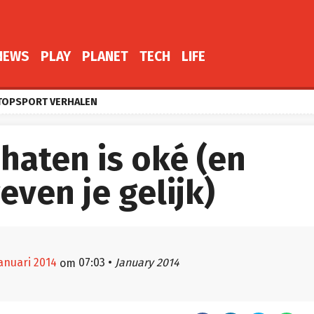
NEWS
PLAY
PLANET
TECH
LIFE
TOPSPORT VERHALEN
haten is oké (en
even je gelijk)
 januari 2014
07:03
•
January 2014
om