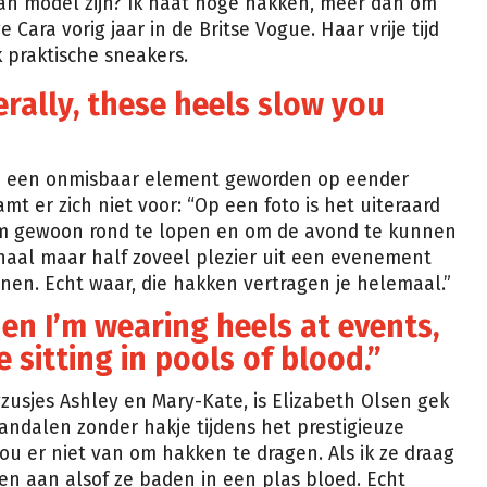
 aan model zijn? Ik haat hoge hakken, meer dan om
Cara vorig jaar in de Britse Vogue. Haar vrije tijd
jk praktische sneakers.
terally, these heels slow you
jn een onmisbaar element geworden op eender
mt er zich niet voor: “Op een foto is het uiteraard
om gewoon rond te lopen en om de avond te kunnen
 haal maar half zoveel plezier uit een evenement
en. Echt waar, die hakken vertragen je helemaal.”
hen I’m wearing heels at events,
e sitting in pools of blood.”
sjes Ashley en Mary-Kate, is Elizabeth Olsen gek
andalen zonder hakje tijdens het prestigieuze
hou er niet van om hakken te dragen. Als ik ze draag
n aan alsof ze baden in een plas bloed. Echt