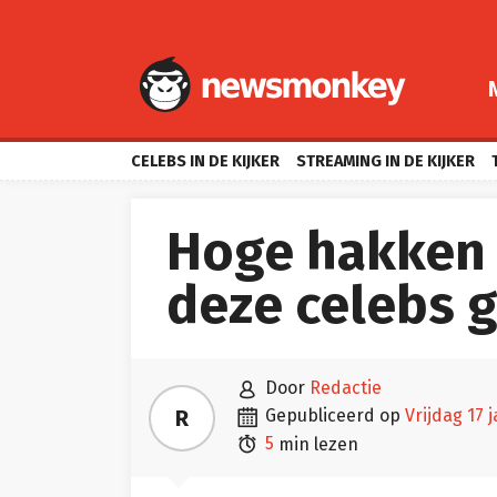
CELEBS IN DE KIJKER
STREAMING IN DE KIJKER
Hoge hakken 
deze celebs g

door
Redactie

R
gepubliceerd op
vrijdag 17

5
min lezen