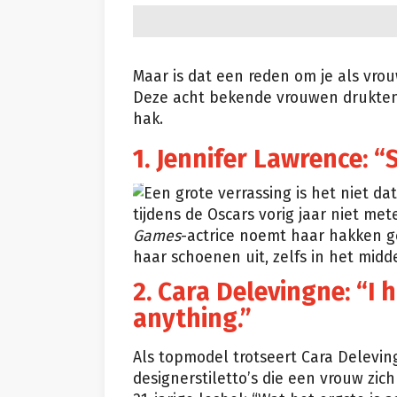
Maar is dat een reden om je als vrou
Deze acht bekende vrouwen drukten 
hak.
1. Jennifer Lawrence: “
Een grote verrassing is het niet da
Getty
tijdens de Oscars vorig jaar niet me
Games
-actrice noemt haar hakken ge
haar schoenen uit, zelfs in het midd
2. Cara Delevingne: “I
anything.”
Als topmodel trotseert Cara Delevin
designerstiletto’s die een vrouw zic