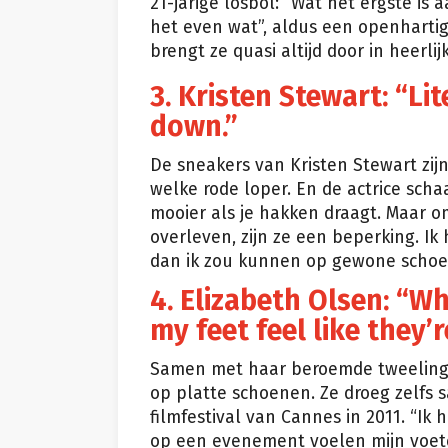
21-jarige losbol: “Wat het ergste is
het even wat”, aldus een openhartige 
brengt ze quasi altijd door in heerli
3. Kristen Stewart: “Li
down.”
De sneakers van Kristen Stewart zi
welke rode loper. En de actrice schaa
mooier als je hakken draagt. Maar 
overleven, zijn ze een beperking. Ik
dan ik zou kunnen op gewone schoen
4. Elizabeth Olsen: “W
my feet feel like they’r
Samen met haar beroemde tweelingzu
op platte schoenen. Ze droeg zelfs s
filmfestival van Cannes in 2011. “Ik 
op een evenement voelen mijn voete