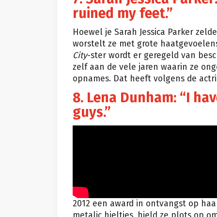
ruined my feet.”
Hoewel je Sarah Jessica Parker zel
worstelt ze met grote haatgevoelen
City
-ster wordt er geregeld van besc
zelf aan de vele jaren waarin ze ong
opnames. Dat heeft volgens de actr
8. Lena Dunham: “I hav
guys.”
2012 een award in ontvangst op haa
metalic hieltjes, hield ze plots op 