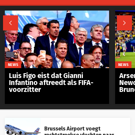


NEWS
NEWS
Luis Figo eist dat Gianni
Arse
Infantino aftreedt als FIFA-
Newc
voorzitter
Brun
Brussels Airport voegt
rechtstreekse vluchten naar