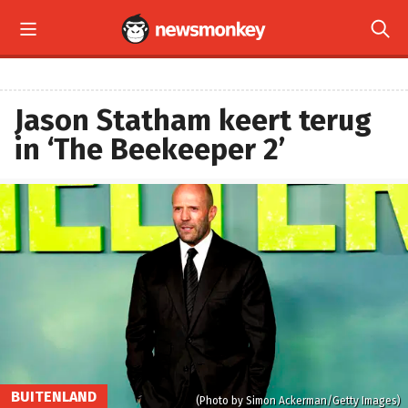


Jason Statham keert terug
in ‘The Beekeeper 2’
BUITENLAND
(Photo by Simon Ackerman/Getty Images)