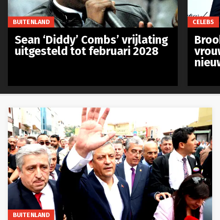
BUITENLAND
CELEBS
Sean ‘Diddy’ Combs’ vrijlating
Broo
uitgesteld tot februari 2028
vrou
nieu
BUITENLAND