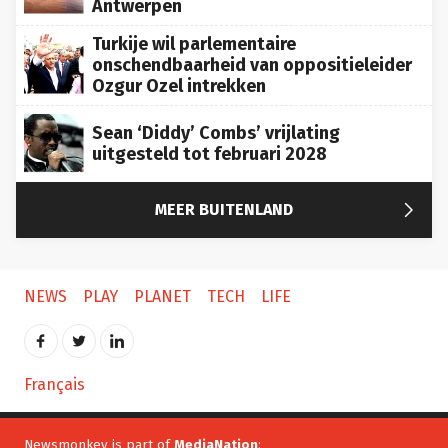
Antwerpen
Turkije wil parlementaire
onschendbaarheid van oppositieleider
Ozgur Ozel intrekken
Sean ‘Diddy’ Combs’ vrijlating
uitgesteld tot februari 2028

MEER BUITENLAND
NEWS
PLAY
PLANET
TECH
LIFE
Français
Newsmonkey is part of
MediaNation
: