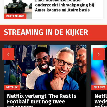
onderzoekt inbraakpoging bij
Amerikaanse militaire basis
BUITENLAND
STREAMING IN DE KIJKER


NETFLIX
NETFLIX
Netflix verlengt ‘The Rest Is
Netf
Football’ met nog twee
weds