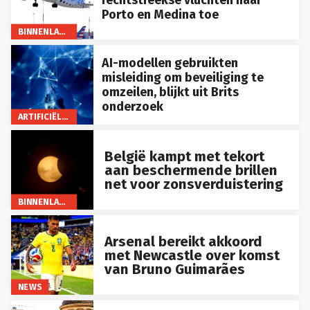
Porto en Medina toe
BINNENLAND
AI-modellen gebruikten
misleiding om beveiliging te
omzeilen, blijkt uit Brits
onderzoek
ARTIFICIËLE INTELLIGENTIE
België kampt met tekort
aan beschermende brillen
net voor zonsverduistering
BINNENLAND
Arsenal bereikt akkoord
met Newcastle over komst
van Bruno Guimarães
NEWS