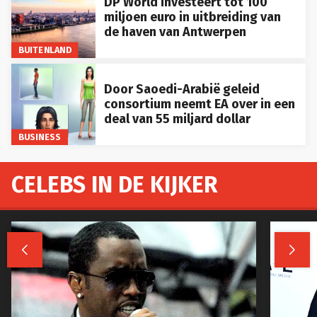
DP World investeert tot 100
miljoen euro in uitbreiding van
de haven van Antwerpen
BUITENLAND
Door Saoedi-Arabië geleid
consortium neemt EA over in een
deal van 55 miljard dollar
BUSINESS
CELEBS IN DE KIJKER

