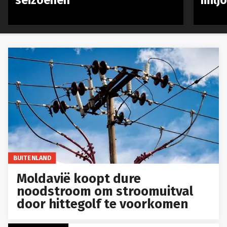
seizoenen
milj
BUITENLAND
Moldavië koopt dure
noodstroom om stroomuitval
door hittegolf te voorkomen