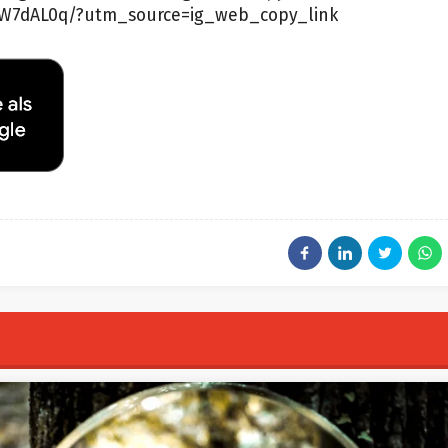
CW7dAL0q/?utm_source=ig_web_copy_link