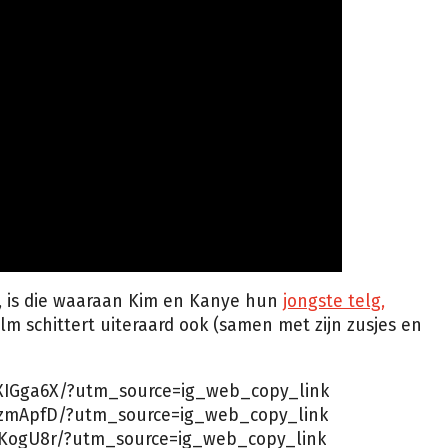
, is die waaraan Kim en Kanye hun
jongste telg,
m schittert uiteraard ook (samen met zijn zusjes en
XIGga6X/?utm_source=ig_web_copy_link
JzmApfD/?utm_source=ig_web_copy_link
iKogU8r/?utm_source=ig_web_copy_link