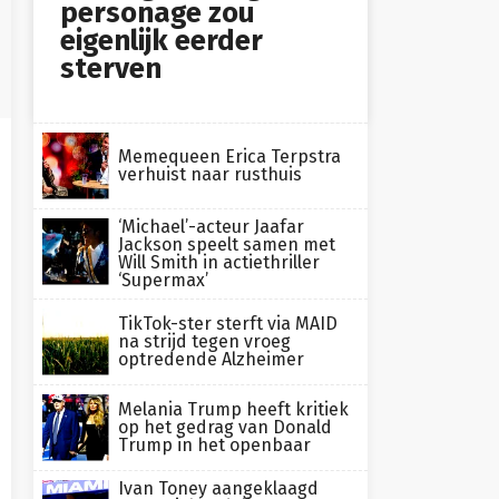
personage zou
eigenlijk eerder
sterven
Memequeen Erica Terpstra
verhuist naar rusthuis
‘Michael’-acteur Jaafar
Jackson speelt samen met
Will Smith in actiethriller
‘Supermax’
TikTok-ster sterft via MAID
na strijd tegen vroeg
optredende Alzheimer
Melania Trump heeft kritiek
op het gedrag van Donald
Trump in het openbaar
Ivan Toney aangeklaagd