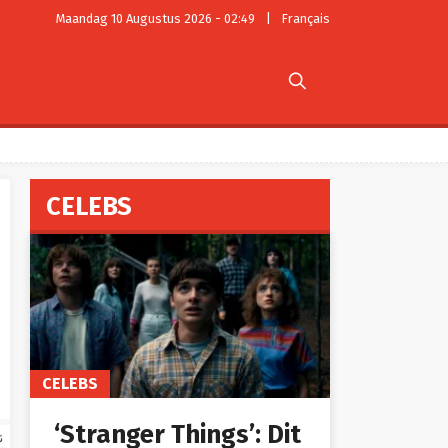
Maandag 10 Augustus 2026 - 02:49
|
Français

CELEBS
CELEBS
‘Stranger Things’: Dit
s