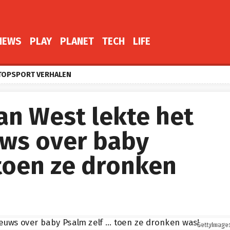
NEWS
PLAY
PLANET
TECH
LIFE
TOPSPORT VERHALEN
an West lekte het
ws over baby
 toen ze dronken
GettyImage