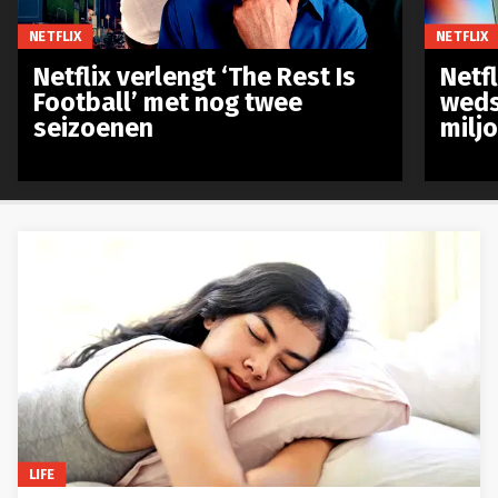
NETFLIX
NETFLIX
Netflix verlengt ‘The Rest Is
Netf
Football’ met nog twee
weds
seizoenen
milj
LIFE