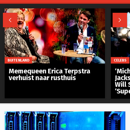


BUITENLAND
CELEBS
Memequeen Erica Terpstra
‘Mich
verhuist naar rusthuis
Jack
Will 
‘Sup