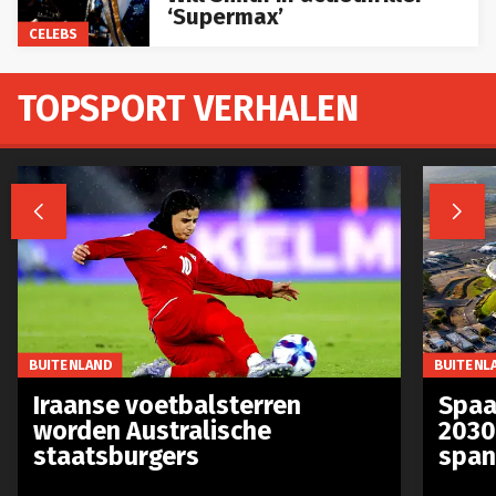
‘Supermax’
CELEBS
TOPSPORT VERHALEN


BUITENLAND
BUITENL
Iraanse voetbalsterren
Spaa
worden Australische
2030
staatsburgers
span