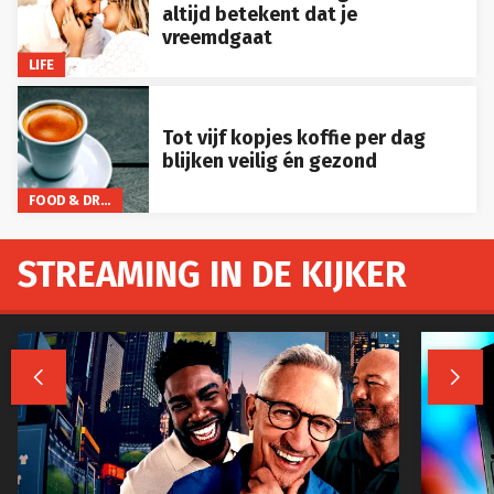
altijd betekent dat je
vreemdgaat
LIFE
Tot vijf kopjes koffie per dag
blijken veilig én gezond
FOOD & DRINKS
STREAMING IN DE KIJKER

