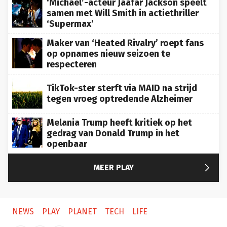
‘Michael’-acteur Jaafar Jackson speelt
samen met Will Smith in actiethriller
‘Supermax’
Maker van ‘Heated Rivalry’ roept fans
op opnames nieuw seizoen te
respecteren
TikTok-ster sterft via MAID na strijd
tegen vroeg optredende Alzheimer
Melania Trump heeft kritiek op het
gedrag van Donald Trump in het
openbaar

MEER PLAY
NEWS
PLAY
PLANET
TECH
LIFE