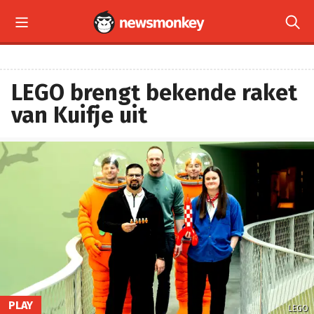


LEGO brengt bekende raket
van Kuifje uit
PLAY
LEGO