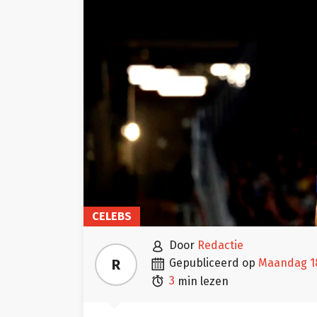
CELEBS

door
Redactie

R
gepubliceerd op
maandag 1

3
min lezen