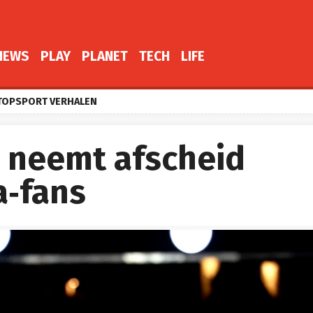
NEWS
PLAY
PLANET
TECH
LIFE
TOPSPORT VERHALEN
 neemt afscheid
a‑fans