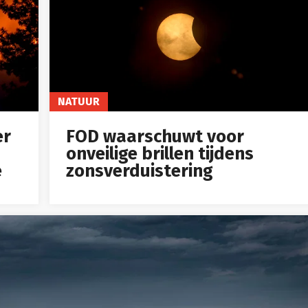
NATUUR
er
FOD waarschuwt voor
onveilige brillen tijdens
e
zonsverduistering