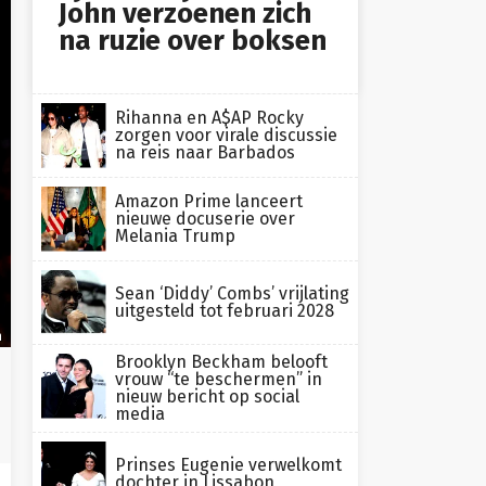
John verzoenen zich
na ruzie over boksen
Rihanna en A$AP Rocky
zorgen voor virale discussie
na reis naar Barbados
Amazon Prime lanceert
nieuwe docuserie over
Melania Trump
Sean ‘Diddy’ Combs’ vrijlating
uitgesteld tot februari 2028
n
Brooklyn Beckham belooft
vrouw “te beschermen” in
nieuw bericht op social
media
Prinses Eugenie verwelkomt
dochter in Lissabon