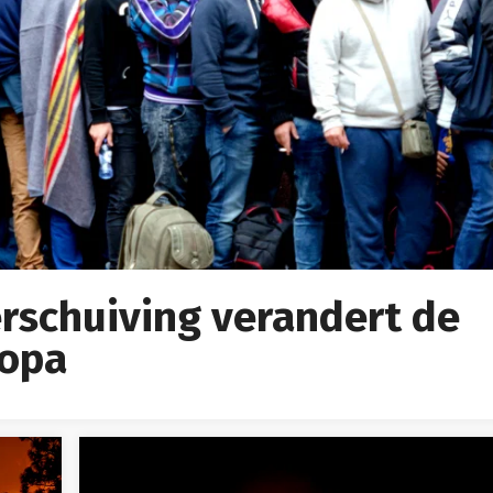
rschuiving verandert de
ropa