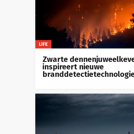
LIFE
Zwarte dennenjuweelkev
inspireert nieuwe
branddetectietechnologi