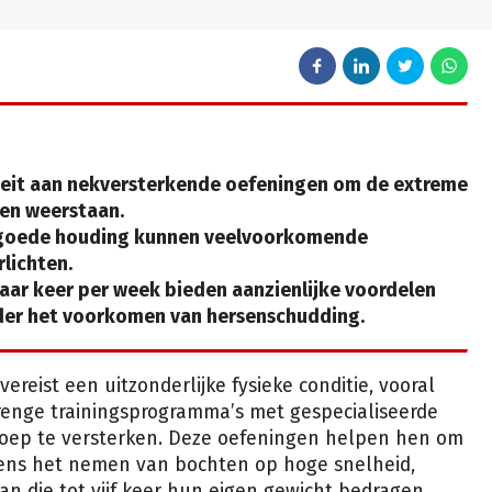
iteit aan nekversterkende oefeningen om de extreme
nen weerstaan.
 goede houding kunnen veelvoorkomende
rlichten.
aar keer per week bieden aanzienlijke voordelen
nder het voorkomen van hersenschudding.
ereist een uitzonderlijke fysieke conditie, vooral
renge trainingsprogramma’s met gespecialiseerde
roep te versterken. Deze oefeningen helpen hen om
jdens het nemen van bochten op hoge snelheid,
n die tot vijf keer hun eigen gewicht bedragen.