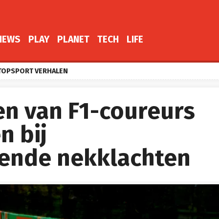
NEWS
PLAY
PLANET
TECH
LIFE
TOPSPORT VERHALEN
n van F1-coureurs
n bij
ende nekklachten