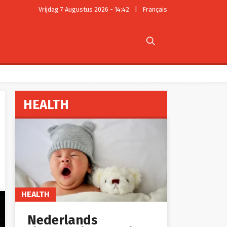
Vrijdag 7 Augustus 2026 - 14:42
|
Français

HEALTH
HEALTH
Nederlands