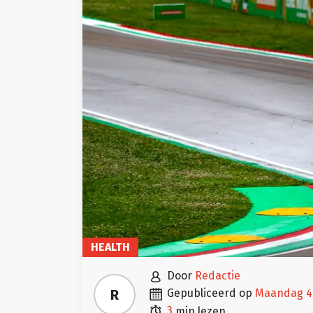
HEALTH

door
Redactie

R
gepubliceerd op
maandag 4

3
min lezen