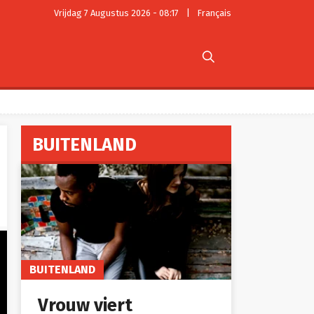
Vrijdag 7 Augustus 2026 - 08:17
|
Français

BUITENLAND
BUITENLAND
Vrouw viert