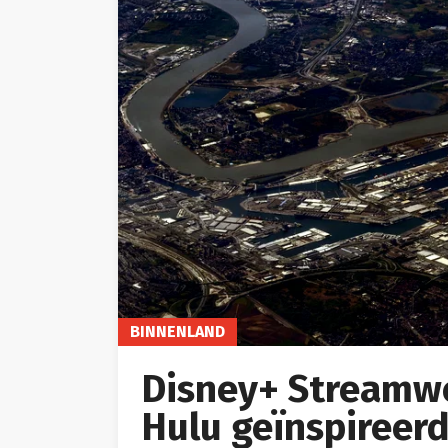
BINNENLAND
Disney+ Streamw
Hulu geïnspireer