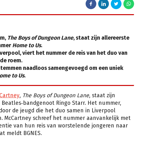
um,
The Boys of Dungeon Lane
, staat zijn allereerste
ummer
Home to Us
.
iverpool, viert het nummer de reis van het duo van
jde roem.
 stemmen naadloos samengevoegd om een uniek
ome to Us
.
Cartney
,
The Boys of Dungeon Lane
, staat zijn
ge Beatles‑bandgenoot Ringo Starr. Het nummer,
d door de jeugd die het duo samen in Liverpool
n. McCartney schreef het nummer aanvankelijk met
sentie van hun reis van worstelende jongeren naar
Dat meldt BGNES.