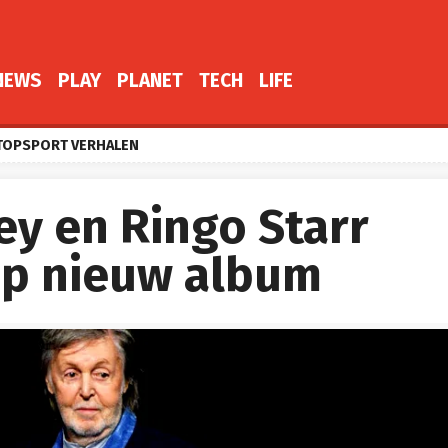
NEWS
PLAY
PLANET
TECH
LIFE
TOPSPORT VERHALEN
ey en Ringo Starr
op nieuw album