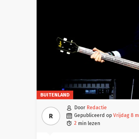
BUITENLAND

door
Redactie

R
gepubliceerd op
vrijdag 8 

2
min lezen