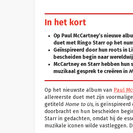
In het kort
Op Paul McCartney’s nieuwe alb
duet met Ringo Starr op het n
Geïnspireerd door hun roots in L
bescheiden begin naar wereldwi
McCartney en Starr hebben hun
muzikaal gesprek te creëren in
H
Op het nieuwste album van
Paul Mc
allereerste duet met zijn voormali
getiteld
Home to Us
, is geïnspireer
doorbracht en hun bescheiden begi
Starr in gedachten, omdat hij de es
muzikale iconen wilde vastleggen. 