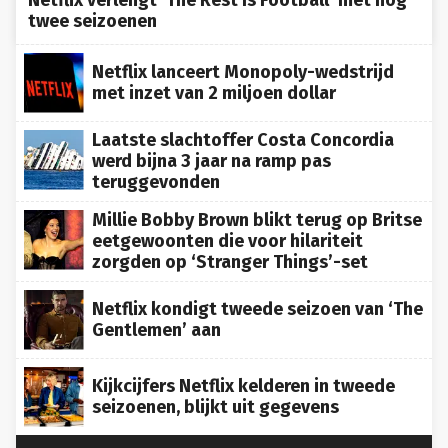
Netflix verlengt ‘The Rest Is Football’ met nog
twee seizoenen
Netflix lanceert Monopoly-wedstrijd
met inzet van 2 miljoen dollar
Laatste slachtoffer Costa Concordia
werd bijna 3 jaar na ramp pas
teruggevonden
Millie Bobby Brown blikt terug op Britse
eetgewoonten die voor hilariteit
zorgden op ‘Stranger Things’-set
Netflix kondigt tweede seizoen van ‘The
Gentlemen’ aan
Kijkcijfers Netflix kelderen in tweede
seizoenen, blijkt uit gegevens