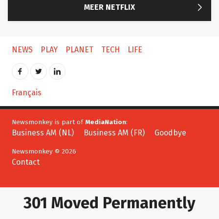

MEER NETFLIX
NEWS
PLAY
PLANET
TECH
LIFE
Français
Newsmonkey is part of
MediaNation
:
Business AM (NL)
Business AM (FR)
Goodbye
Newsmonkey © 2026
Contact
301 Moved Permanently