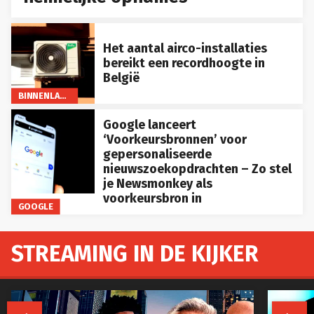
Het aantal airco-installaties
bereikt een recordhoogte in
België
BINNENLAND
Google lanceert
‘Voorkeursbronnen’ voor
gepersonaliseerde
nieuwszoekopdrachten – Zo stel
je Newsmonkey als
voorkeursbron in
GOOGLE
STREAMING IN DE KIJKER