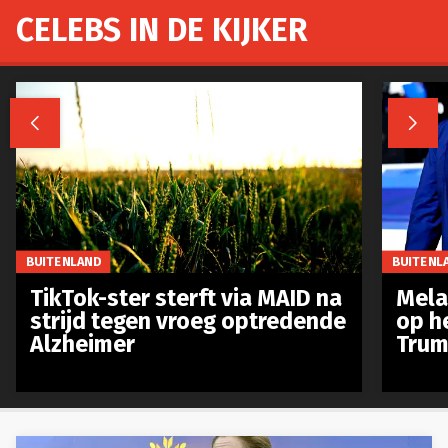
CELEBS IN DE KIJKER


BUITENLAND
BUITENL
TikTok-ster sterft via MAID na
Mela
strijd tegen vroeg optredende
op h
Alzheimer
Trum