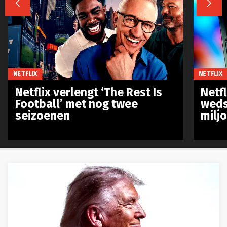


NETFLIX
NETFLIX
Netflix verlengt ‘The Rest Is
Netf
Football’ met nog twee
weds
seizoenen
milj