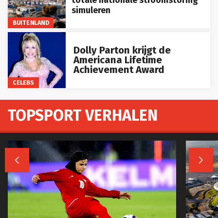
simuleren
BUITENLAND
Dolly Parton krijgt de
Americana Lifetime
Achievement Award
CELEBS
TOPSPORT VERHALEN

