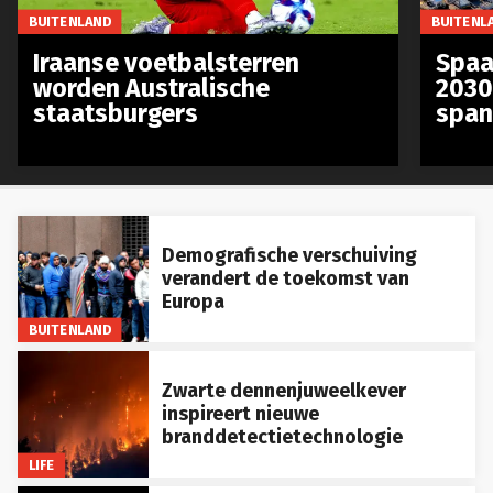
BUITENLAND
BUITENL
Iraanse voetbalsterren
Spaa
worden Australische
2030
staatsburgers
span
Demografische verschuiving
verandert de toekomst van
Europa
BUITENLAND
Zwarte dennenjuweelkever
inspireert nieuwe
branddetectietechnologie
LIFE